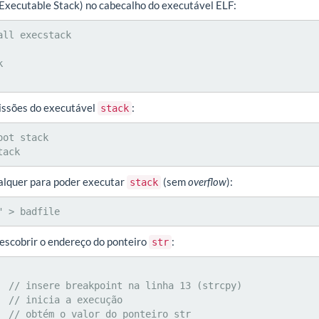
 Executable Stack) no cabecalho do executável ELF:
ll execstack



issões do executável
:
stack
ot stack

tack
lquer para poder executar
(sem
overflow
):
stack
" > badfile
escobrir o endereço do ponteiro
:
str