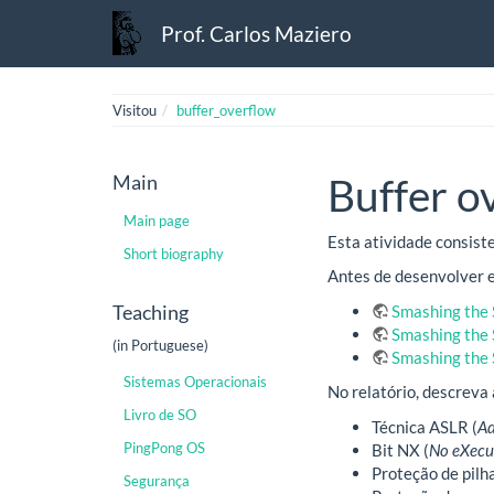
Prof. Carlos Maziero
Visitou
buffer_overflow
Main
Buffer o
Main page
Esta atividade consis
Short biography
Antes de desenvolver e
Teaching
Smashing the S
Smashing the 
(in Portuguese)
Smashing the 
Sistemas Operacionais
No relatório, descreva
Livro de SO
Técnica ASLR (
Ad
PingPong OS
Bit NX (
No eXecut
Proteção de pilh
Segurança