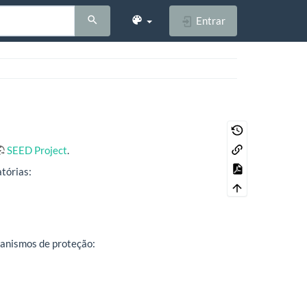
Entrar
SEED Project
.
tórias:
canismos de proteção: