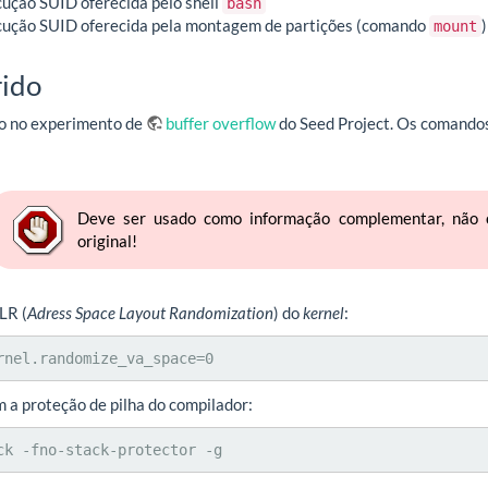
ução SUID oferecida pelo shell
bash
cução SUID oferecida pela montagem de partições (comando
)
mount
rido
do no experimento de
buffer overflow
do Seed Project. Os comando
Deve ser usado como informação complementar, não c
original!
LR (
Adress Space Layout Randomization
) do
kernel
:
rnel.randomize_va_space=0
 a proteção de pilha do compilador:
ck -fno-stack-protector -g