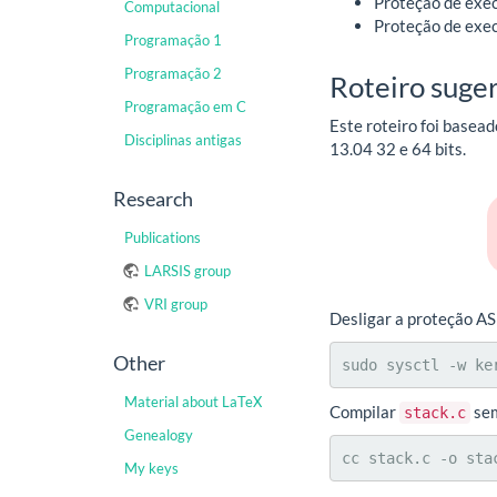
Proteção de exec
Computacional
Proteção de exe
Programação 1
Programação 2
Roteiro suge
Programação em C
Este roteiro foi basea
Disciplinas antigas
13.04 32 e 64 bits.
Research
Publications
LARSIS group
VRI group
Desligar a proteção AS
Other
sudo sysctl -w ke
Material about LaTeX
Compilar
sem
stack.c
Genealogy
cc stack.c -o sta
My keys