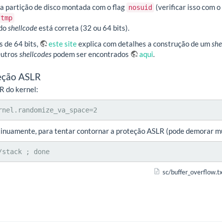
a partição de disco montada com o flag
(verificar isso com
nosuid
/tmp
 do
shellcode
está correta (32 ou 64 bits).
s de 64 bits,
este site
explica com detalhes a construção de um
she
Outros
shellcodes
podem ser encontrados
aqui
.
eção ASLR
R do kernel:
rnel.randomize_va_space=2
inuamente, para tentar contornar a proteção ASLR (pode demorar mu
/stack ; done
sc/buffer_overflow.t