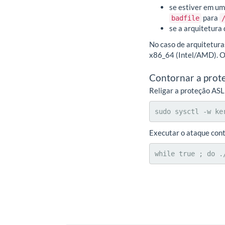
se estiver em um
para
badfile
se a arquitetura
No caso de arquitetura
x86_64 (Intel/AMD). 
Contornar a prot
Religar a proteção ASL
sudo sysctl -w ke
Executar o ataque cont
while true ; do .