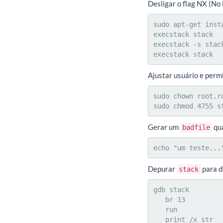
Desligar o flag NX (No
sudo apt-get insta
execstack stack

execstack -s stack
execstack stack
Ajustar usuário e perm
sudo chown root.ro
sudo chmod 4755 s
Gerar um
qua
badfile
echo "um teste...
Depurar
para d
stack
gdb stack

   br 13           // insere breakpoint na linha 13 (strcpy)

   run             // inicia a execução

   print /x str    // obtém o valor do ponteiro str
