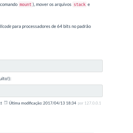
 o comando
), mover os arquivos
e
mount
stack
llcode
para processadores de 64 bits no padrão
ito!):
xt
Última modificação:
2017/04/13 18:34
por
127.0.0.1