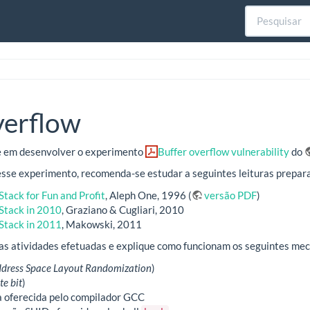
verflow
te em desenvolver o experimento
Buffer overflow vulnerability
do
sse experimento, recomenda-se estudar a seguintes leituras prepara
tack for Fun and Profit
, Aleph One, 1996 (
versão PDF
)
Stack in 2010
, Graziano & Cugliari, 2010
Stack in 2011
, Makowski, 2011
 as atividades efetuadas e explique como funcionam os seguintes me
dress Space Layout Randomization
)
e bit
)
a oferecida pelo compilador GCC