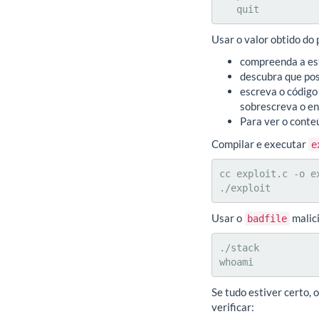
   quit        
Usar o valor obtido do
compreenda a es
descubra que pos
escreva o códig
sobrescreva o en
Para ver o cont
Compilar e executar
e
cc exploit.c -o ex
./exploit
Usar o
malici
badfile
./stack

whoami
Se tudo estiver certo,
verificar: