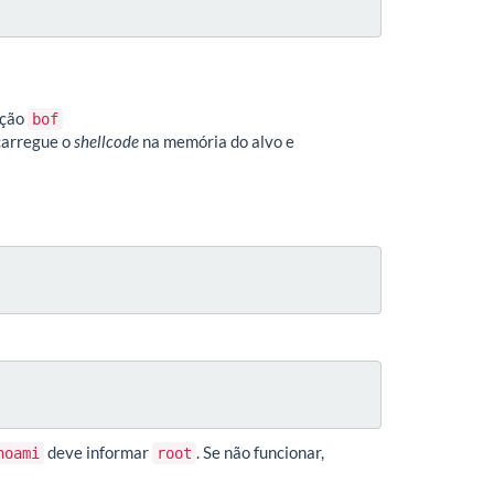
nção
bof
carregue o
shellcode
na memória do alvo e
deve informar
. Se não funcionar,
hoami
root