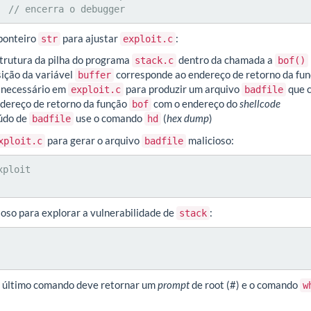
    // encerra o debugger
 ponteiro
para ajustar
:
str
exploit.c
trutura da pilha do programa
dentro da chamada a
stack.c
bof()
ição da variável
corresponde ao endereço de retorno da fu
buffer
o necessário em
para produzir um arquivo
que 
exploit.c
badfile
dereço de retorno da função
com o endereço do
shellcode
bof
eúdo de
use o comando
(
hex dump
)
badfile
hd
para gerar o arquivo
malicioso:
xploit.c
badfile
ploit

oso para explorar a vulnerabilidade de
:
stack
 o último comando deve retornar um
prompt
de root (#) e o comando
w