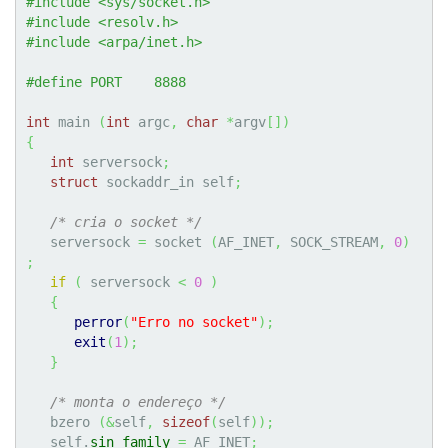
#include <sys/socket.h>
#include <resolv.h>
#include <arpa/inet.h>
#define PORT    8888
int
 main 
(
int
 argc
,
char
*
argv
[
]
)
{
int
 serversock
;
struct
 sockaddr_in self
;
/* cria o socket */
   serversock 
=
 socket 
(
AF_INET
,
 SOCK_STREAM
,
0
)
;
if
(
 serversock 
<
0
)
{
perror
(
"Erro no socket"
)
;
exit
(
1
)
;
}
/* monta o endereço */
   bzero 
(
&
self
,
sizeof
(
self
)
)
;
   self.
sin_family
=
 AF_INET
;