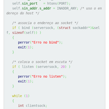
   self.
sin_port
=
 htons
(
PORT
)
;
   self.
sin_addr
.
s_addr
=
 INADDR_ANY
;
/* uso o en
dereço do host */
/* associa o endereço ao socket */
if
(
 bind 
(
serversock
,
(
struct
 sockaddr
*
)
&
sel
f
,
sizeof
(
self
)
)
)
{
perror
(
"Erro no bind"
)
;
exit
(
1
)
;
}
/* coloca o socket em escuta */
if
(
 listen 
(
serversock
,
20
)
)
{
perror
(
"Erro no listen"
)
;
exit
(
1
)
;
}
while
(
1
)
{
int
 clientsock
;