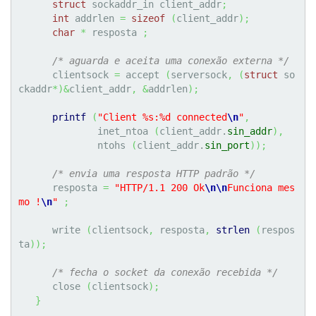
struct
 sockaddr_in client_addr
;
int
 addrlen 
=
sizeof
(
client_addr
)
;
char
*
 resposta 
;
/* aguarda e aceita uma conexão externa */
      clientsock 
=
 accept 
(
serversock
,
(
struct
 so
ckaddr
*
)
&
client_addr
,
&
addrlen
)
;
printf
(
"Client %s:%d connected
\n
"
,
              inet_ntoa 
(
client_addr.
sin_addr
)
,
              ntohs 
(
client_addr.
sin_port
)
)
;
/* envia uma resposta HTTP padrão */
      resposta 
=
"HTTP/1.1 200 Ok
\n
\n
Funciona mes
mo !
\n
"
;
      write 
(
clientsock
,
 resposta
,
strlen
(
respos
ta
)
)
;
/* fecha o socket da conexão recebida */
      close 
(
clientsock
)
;
}