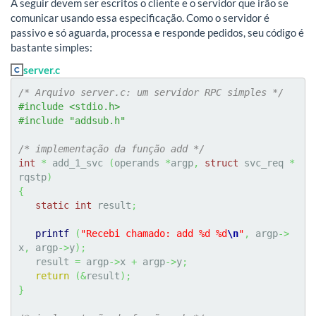
A seguir devem ser escritos o cliente e o servidor que irão se
comunicar usando essa especificação. Como o servidor é
passivo e só aguarda, processa e responde pedidos, seu código é
bastante simples:
server.c
/* Arquivo server.c: um servidor RPC simples */
#include <stdio.h>
#include "addsub.h"
/* implementação da função add */
int
*
 add_1_svc 
(
operands 
*
argp
,
struct
 svc_req 
*
rqstp
)
{
static
int
 result
;
printf
(
"Recebi chamado: add %d %d
\n
"
,
 argp
->
x
,
 argp
->
y
)
;
   result 
=
 argp
->
x 
+
 argp
->
y
;
return
(
&
result
)
;
}