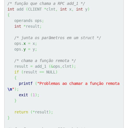
/* função que chama a RPC add_1 */
int
 add 
(
CLIENT 
*
clnt
,
int
 x
,
int
 y
)
{
   operands ops
;
int
*
result
;
/* junta os parâmetros em um struct */
   ops.
x
=
 x
;
   ops.
y
=
 y
;
/* chama a função remota */
   result 
=
 add_1 
(
&
ops
,
clnt
)
;
if
(
result 
==
 NULL
)
{
printf
(
"Problemas ao chamar a função remota
\n
"
)
;
exit
(
1
)
;
}
return
(
*
result
)
;
}