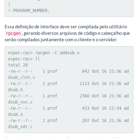
}
=
 PROGRAM_NUMBER
;
Essa definição de interface deve ser compilada pelo utilitário
, gerando diversos arquivos de código e cabeçalho que
rpcgen
serão compilados juntamente com o cliente e o servidor:
espec:rpc> rpcgen -C addsub.x

espec:rpc> ll

total 28

-rw-r--r--    1 prof          842 Out 16 21:36 ad
dsub_clnt.c

-rw-r--r--    1 prof         1113 Out 16 21:36 ad
dsub.h

-rw-r--r--    1 prof         2360 Out 16 21:36 ad
dsub_svc.c

-rw-r--r--    1 prof          423 Out 16 21:34 ad
dsub.x

-rw-r--r--    1 prof          287 Out 16 21:36 ad
dsub_xdr.c