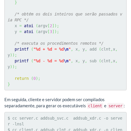
}
/* obtém os dois inteiros que serão passados v
ia RPC */
   x 
=
atoi
(
argv
[
2
]
)
;
   y 
=
atoi
(
argv
[
3
]
)
;
/* executa os procedimentos remotos */
printf
(
"%d + %d = %d
\n
"
,
 x
,
 y
,
 add 
(
clnt
,
x
,
y
)
)
;
printf
(
"%d - %d = %d
\n
"
,
 x
,
 y
,
 sub 
(
clnt
,
x
,
y
)
)
;
return
(
0
)
;
}
Em seguida, cliente e servidor podem ser compilados
separadamente, para gerar os executáveis
e
:
client
server
$ cc server.c addsub_svc.c  addsub_xdr.c -o serve
r -lnsl

$ cc client.c addsub_clnt.c addsub_xdr.c -o clien