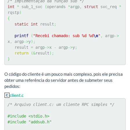
/* implementação da função sub */
int
*
 sub_1_svc 
(
operands 
*
argp
,
struct
 svc_req 
*
rqstp
)
{
static
int
 result
;
printf
(
"Recebi chamado: sub %d %d
\n
"
,
 argp
->
x
,
 argp
->
y
)
;
   result 
=
 argp
->
x 
-
 argp
->
y
;
return
(
&
result
)
;
}
O código do cliente é um pouco mais complexo, pois ele precisa
obter uma referência do servidor antes de submeter seus
pedidos:
client.c
/* Arquivo client.c: um cliente RPC simples */
#include <stdio.h>
#include "addsub.h"