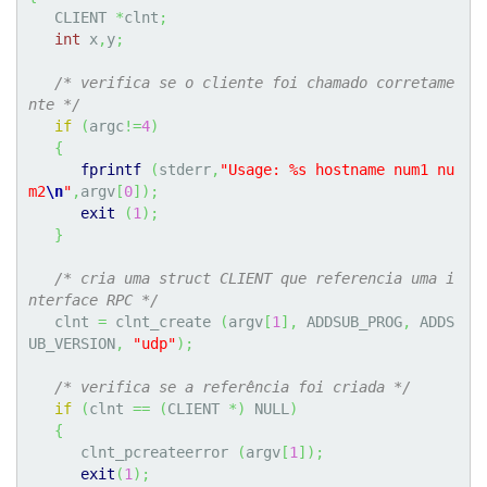
   CLIENT 
*
clnt
;
int
 x
,
y
;
/* verifica se o cliente foi chamado corretame
nte */
if
(
argc
!=
4
)
{
fprintf
(
stderr
,
"Usage: %s hostname num1 nu
m2
\n
"
,
argv
[
0
]
)
;
exit
(
1
)
;
}
/* cria uma struct CLIENT que referencia uma i
nterface RPC */
   clnt 
=
 clnt_create 
(
argv
[
1
]
,
 ADDSUB_PROG
,
 ADDS
UB_VERSION
,
"udp"
)
;
/* verifica se a referência foi criada */
if
(
clnt 
==
(
CLIENT 
*
)
 NULL
)
{
      clnt_pcreateerror 
(
argv
[
1
]
)
;
exit
(
1
)
;