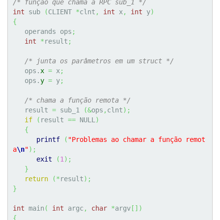
/* função que chama a RPC sub_1 */
int
 sub 
(
CLIENT 
*
clnt
,
int
 x
,
int
 y
)
{
   operands ops
;
int
*
result
;
/* junta os parâmetros em um struct */
   ops.
x
=
 x
;
   ops.
y
=
 y
;
/* chama a função remota */
   result 
=
 sub_1 
(
&
ops
,
clnt
)
;
if
(
result 
==
 NULL
)
{
printf
(
"Problemas ao chamar a função remot
a
\n
"
)
;
exit
(
1
)
;
}
return
(
*
result
)
;
}
int
 main
(
int
 argc
,
char
*
argv
[
]
)
{