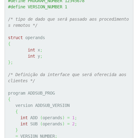
#define PROGRAM_NUMBER 12345678
#define VERSION_NUMBER 1
/* tipo de dado que será passado aos procedimento
s remotos */
struct
{
int
 x
;
int
 y
;
}
;
/* Definição da interface que será oferecida aos 
clientes */
{
   version ADDSUB_VERSION

{
int
 ADD 
(
operands
)
=
1
;
int
 SUB 
(
operands
)
=
2
;
}
=
 VERSION_NUMBER
;