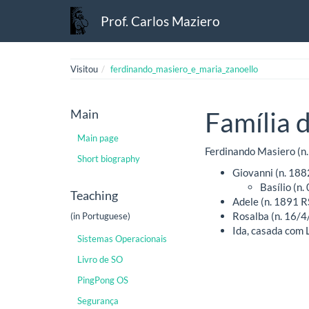
Prof. Carlos Maziero
Visitou
ferdinando_masiero_e_maria_zanoello
Main
Família 
Main page
Ferdinando Masiero (n.
Short biography
Giovanni (n. 188
Basílio (n
Teaching
Adele (n. 1891 R
Rosalba (n. 16/4
(in Portuguese)
Ida, casada com 
Sistemas Operacionais
Livro de SO
PingPong OS
Segurança