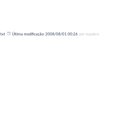
txt
Última modificação:
2008/08/01 00:26
por
maziero