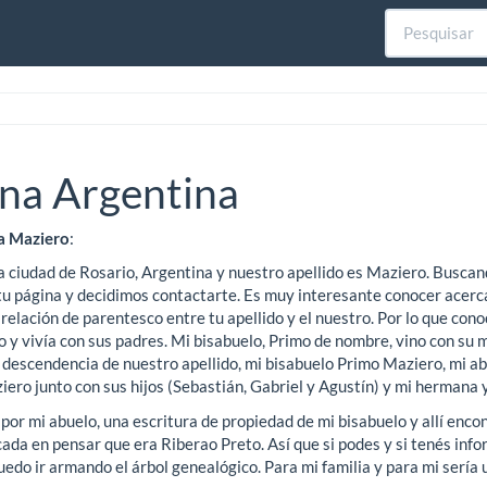
 na Argentina
a Maziero
:
a ciudad de Rosario, Argentina y nuestro apellido es Maziero. Buscan
tu página y decidimos contactarte. Es muy interesante conocer acerc
a relación de parentesco entre tu apellido y el nuestro. Por lo que co
o y vivía con sus padres. Mi bisabuelo, Primo de nombre, vino con su
la descendencia de nuestro apellido, mi bisabuelo Primo Maziero, mi a
ro junto con sus hijos (Sebastián, Gabriel y Agustín) y mi hermana 
por mi abuelo, una escritura de propiedad de mi bisabuelo y allí encon
ada en pensar que era Riberao Preto. Así que si podes y si tenés inf
edo ir armando el árbol genealógico. Para mi familia y para mi sería