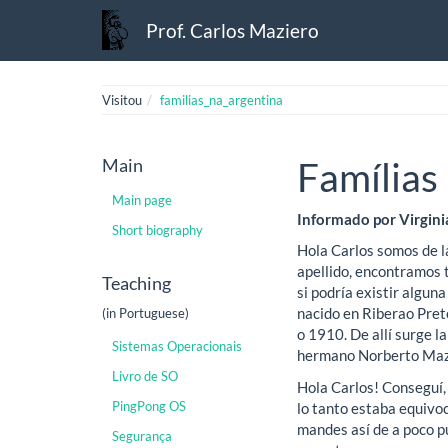
Prof. Carlos Maziero
Visitou
familias_na_argentina
Main
Famílias
Main page
Informado por Virgini
Short biography
Hola Carlos somos de l
apellido, encontramos 
Teaching
si podría existir algun
nacido en Riberao Pret
(in Portuguese)
o 1910. De allí surge 
Sistemas Operacionais
hermano Norberto Mazie
Livro de SO
Hola Carlos! Conseguí, 
PingPong OS
lo tanto estaba equivoc
mandes así de a poco pu
Segurança