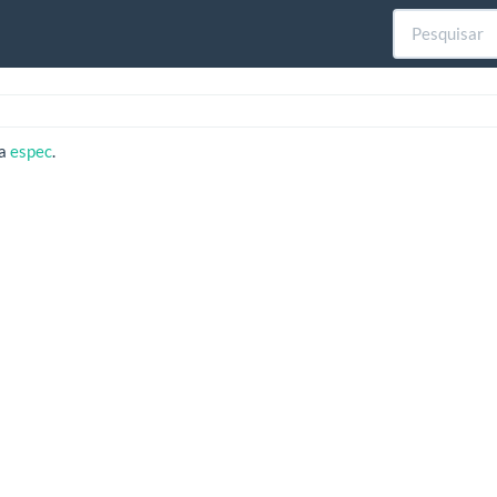
ra
espec
.