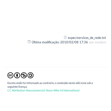
espec/servicos_de_rede.txt
Última modificação:
2010/02/08 17:36
por
maziero
Exceto onde for informado ao contrário, o conteúdo neste wiki está sob a
seguinte licença:
CC Attribution-Noncommercial-Share Alike 4.0 International