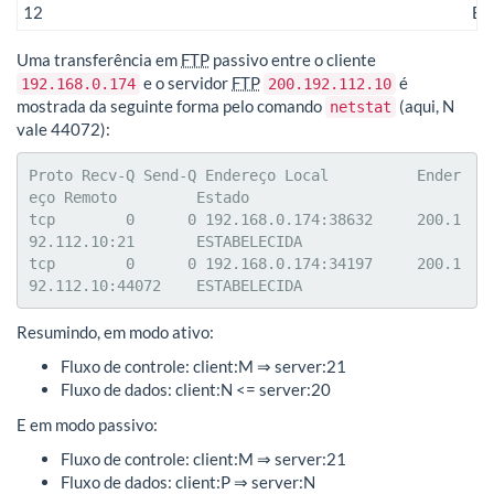
12
En
Uma transferência em
FTP
passivo entre o cliente
e o servidor
FTP
é
192.168.0.174
200.192.112.10
mostrada da seguinte forma pelo comando
(aqui, N
netstat
vale 44072):
Proto Recv-Q Send-Q Endereço Local          Ender
eço Remoto         Estado

tcp        0      0 192.168.0.174:38632     200.1
92.112.10:21       ESTABELECIDA

tcp        0      0 192.168.0.174:34197     200.1
92.112.10:44072    ESTABELECIDA
Resumindo, em modo ativo:
Fluxo de controle: client:M ⇒ server:21
Fluxo de dados: client:N <= server:20
E em modo passivo:
Fluxo de controle: client:M ⇒ server:21
Fluxo de dados: client:P ⇒ server:N