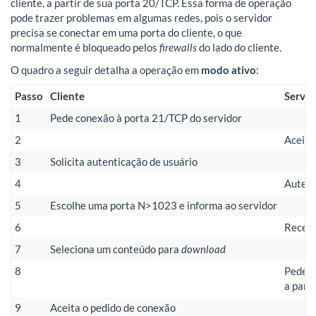
cliente, a partir de sua porta 20/TCP. Essa forma de operação
pode trazer problemas em algumas redes, pois o servidor
precisa se conectar em uma porta do cliente, o que
normalmente é bloqueado pelos
firewalls
do lado do cliente.
O quadro a seguir detalha a operação em
modo ativo
:
Passo
Cliente
Servid
1
Pede conexão à porta 21/TCP do servidor
2
Aceita
3
Solicita autenticação de usuário
4
Autent
5
Escolhe uma porta N>1023 e informa ao servidor
6
Recebe
7
Seleciona um conteúdo para
download
8
Pede c
a part
9
Aceita o pedido de conexão