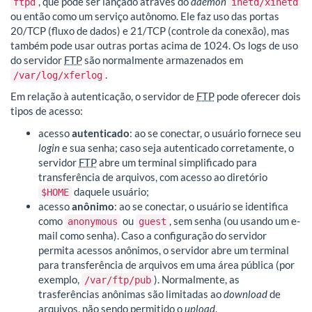
, que pode ser lançado através do
daemon
ftpd
inetd/xinetd
ou então como um serviço autônomo. Ele faz uso das portas
20/TCP (fluxo de dados) e 21/TCP (controle da conexão), mas
também pode usar outras portas acima de 1024. Os logs de uso
do servidor
FTP
são normalmente armazenados em
.
/var/log/xferlog
Em relação à autenticação, o servidor de
FTP
pode oferecer dois
tipos de acesso:
acesso
autenticado
: ao se conectar, o usuário fornece seu
login
e sua senha; caso seja autenticado corretamente, o
servidor
FTP
abre um terminal simplificado para
transferência de arquivos, com acesso ao diretório
daquele usuário;
$HOME
acesso
anônimo
: ao se conectar, o usuário se identifica
como
ou
, sem senha (ou usando um e-
anonymous
guest
mail como senha). Caso a configuração do servidor
permita acessos anônimos, o servidor abre um terminal
para transferência de arquivos em uma área pública (por
exemplo,
). Normalmente, as
/var/ftp/pub
trasferências anônimas são limitadas ao
download
de
arquivos, não sendo permitido o
upload
.