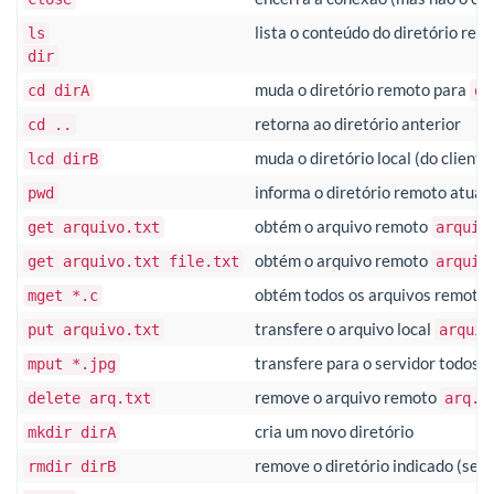
lista o conteúdo do diretório rem
ls
dir
muda o diretório remoto para
cd dirA
di
retorna ao diretório anterior
cd ..
muda o diretório local (do cliente
lcd dirB
informa o diretório remoto atual
pwd
obtém o arquivo remoto
get arquivo.txt
arquiv
obtém o arquivo remoto
get arquivo.txt file.txt
arquiv
obtém todos os arquivos remoto
mget *.c
transfere o arquivo local
put arquivo.txt
arquiv
transfere para o servidor todos o
mput *.jpg
remove o arquivo remoto
delete arq.txt
arq.t
cria um novo diretório
mkdir dirA
remove o diretório indicado (se e
rmdir dirB