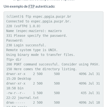
Um exemplo de
FTP
autenticado:
(client)$ ftp espec.ppgia.pucpr.br

Connected to espec.ppgia.pucpr.br.

220 (vsFTPd 1.0.0)

Name (espec:maziero): maziero

331 Please specify the password.

Password:

230 Login successful.

Remote system type is UNIX.

Using binary mode to transfer files.

ftp> dir

200 PORT command successful. Consider using PASV.

150 Here comes the directory listing.

drwxr-xr-x    2 500      500          4096 Jul 31 
15:20 Desktop

drwxr-xr-x    2 500      500          4096 Jul 31 
18:58 bin

-rw-r--r--    1 500      500           435 Jul 31 
22:22 journal.txt

drwx------    2 500      500          4096 Jul 18 