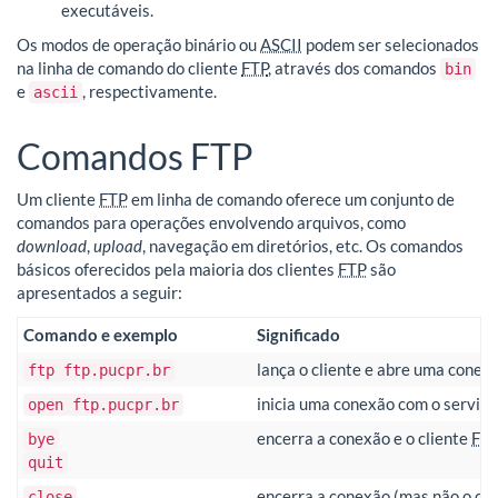
executáveis.
Os modos de operação binário ou
ASCII
podem ser selecionados
na linha de comando do cliente
FTP
, através dos comandos
bin
e
, respectivamente.
ascii
Comandos FTP
Um cliente
FTP
em linha de comando oferece um conjunto de
comandos para operações envolvendo arquivos, como
download
,
upload
, navegação em diretórios, etc. Os comandos
básicos oferecidos pela maioria dos clientes
FTP
são
apresentados a seguir:
Comando e exemplo
Significado
lança o cliente e abre uma conex
ftp ftp.pucpr.br
inicia uma conexão com o servido
open ftp.pucpr.br
encerra a conexão e o cliente
FT
bye
quit
encerra a conexão (mas não o cli
close