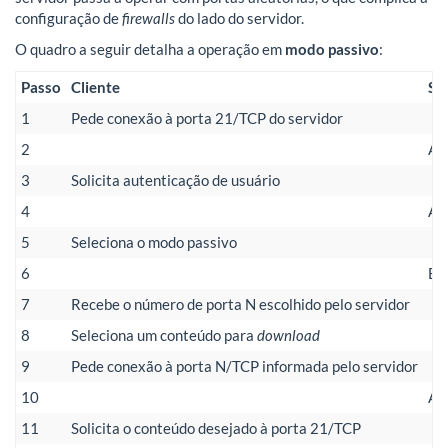
configuração de
firewalls
do lado do servidor.
O quadro a seguir detalha a operação em
modo passivo
:
Passo
Cliente
Se
1
Pede conexão à porta 21/TCP do servidor
2
Ac
3
Solicita autenticação de usuário
4
Au
5
Seleciona o modo passivo
6
Es
7
Recebe o número de porta N escolhido pelo servidor
8
Seleciona um conteúdo para
download
9
Pede conexão à porta N/TCP informada pelo servidor
10
Ac
11
Solicita o conteúdo desejado à porta 21/TCP