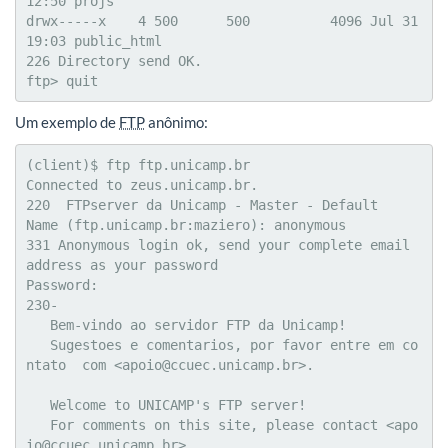
12:50 projs

drwx-----x    4 500      500          4096 Jul 31 
19:03 public_html

226 Directory send OK.

ftp> quit
Um exemplo de
FTP
anônimo:
(client)$ ftp ftp.unicamp.br

Connected to zeus.unicamp.br.

220  FTPserver da Unicamp - Master - Default

Name (ftp.unicamp.br:maziero): anonymous

331 Anonymous login ok, send your complete email 
address as your password

Password:

230-

   Bem-vindo ao servidor FTP da Unicamp!

   Sugestoes e comentarios, por favor entre em co
ntato  com <apoio@ccuec.unicamp.br>.

   Welcome to UNICAMP's FTP server!

   For comments on this site, please contact <apo
io@ccuec.unicamp.br>.
