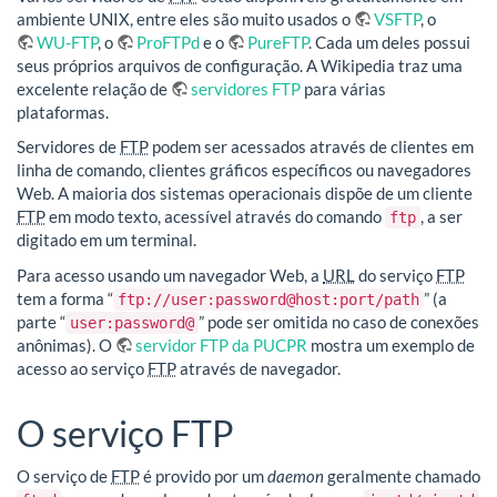
ambiente UNIX, entre eles são muito usados o
VSFTP
, o
WU-FTP
, o
ProFTPd
e o
PureFTP
. Cada um deles possui
seus próprios arquivos de configuração. A Wikipedia traz uma
excelente relação de
servidores FTP
para várias
plataformas.
Servidores de
FTP
podem ser acessados através de clientes em
linha de comando, clientes gráficos específicos ou navegadores
Web. A maioria dos sistemas operacionais dispõe de um cliente
FTP
em modo texto, acessível através do comando
, a ser
ftp
digitado em um terminal.
Para acesso usando um navegador Web, a
URL
do serviço
FTP
tem a forma “
” (a
ftp://user:password@host:port/path
parte “
” pode ser omitida no caso de conexões
user:password@
anônimas). O
servidor FTP da PUCPR
mostra um exemplo de
acesso ao serviço
FTP
através de navegador.
O serviço FTP
O serviço de
FTP
é provido por um
daemon
geralmente chamado