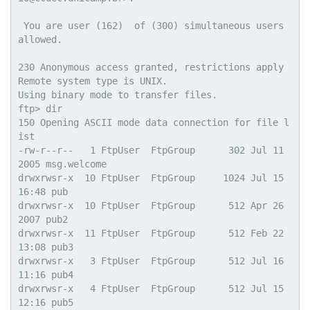
 You are user (162)  of (300) simultaneous users 
allowed.

230 Anonymous access granted, restrictions apply

Remote system type is UNIX.

Using binary mode to transfer files.

ftp> dir

150 Opening ASCII mode data connection for file l
ist

-rw-r--r--   1 FtpUser  FtpGroup      302 Jul 11  
2005 msg.welcome

drwxrwsr-x  10 FtpUser  FtpGroup     1024 Jul 15 
16:48 pub

drwxrwsr-x  10 FtpUser  FtpGroup      512 Apr 26  
2007 pub2

drwxrwsr-x  11 FtpUser  FtpGroup      512 Feb 22 
13:08 pub3

drwxrwsr-x   3 FtpUser  FtpGroup      512 Jul 16 
11:16 pub4

drwxrwsr-x   4 FtpUser  FtpGroup      512 Jul 15 
12:16 pub5
