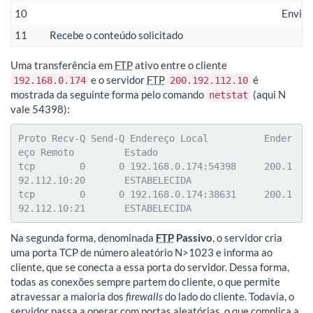
10
Envia 
11
Recebe o conteúdo solicitado
Uma transferência em
FTP
ativo entre o cliente
e o servidor
FTP
é
192.168.0.174
200.192.112.10
mostrada da seguinte forma pelo comando
(aqui N
netstat
vale 54398):
Proto Recv-Q Send-Q Endereço Local          Ender
eço Remoto         Estado

tcp        0      0 192.168.0.174:54398     200.1
92.112.10:20       ESTABELECIDA

tcp        0      0 192.168.0.174:38631     200.1
92.112.10:21       ESTABELECIDA
Na segunda forma, denominada
FTP
Passivo
, o servidor cria
uma porta TCP de número aleatório N>1023 e informa ao
cliente, que se conecta a essa porta do servidor. Dessa forma,
todas as conexões sempre partem do cliente, o que permite
atravessar a maioria dos
firewalls
do lado do cliente. Todavia, o
servidor passa a operar com portas aleatórias, o que complica a