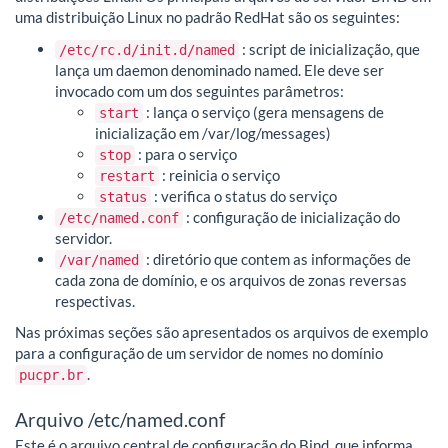
uma distribuição Linux no padrão RedHat são os seguintes:
: script de inicialização, que
/etc/rc.d/init.d/named
lança um daemon denominado named. Ele deve ser
invocado com um dos seguintes parâmetros:
: lança o serviço (gera mensagens de
start
inicialização em /var/log/messages)
: para o serviço
stop
: reinicia o serviço
restart
: verifica o status do serviço
status
: configuração de inicialização do
/etc/named.conf
servidor.
: diretório que contem as informações de
/var/named
cada zona de domínio, e os arquivos de zonas reversas
respectivas.
Nas próximas seções são apresentados os arquivos de exemplo
para a configuração de um servidor de nomes no domínio
.
pucpr.br
Arquivo /etc/named.conf
Este é o arquivo central de configuração do Bind, que informa