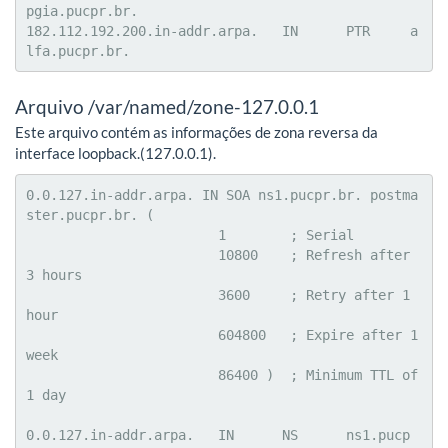
pgia.pucpr.br.

182.112.192.200.in-addr.arpa.	IN	PTR	a
lfa.pucpr.br.
Arquivo /var/named/zone-127.0.0.1
Este arquivo contém as informações de zona reversa da
interface loopback.(127.0.0.1).
0.0.127.in-addr.arpa. IN SOA ns1.pucpr.br. postma
ster.pucpr.br. (

			1        ; Serial

			10800    ; Refresh after 
3 hours

			3600     ; Retry after 1 
hour

			604800   ; Expire after 1 
week

			86400 )  ; Minimum TTL of 
1 day

0.0.127.in-addr.arpa.	IN	NS	ns1.pucp