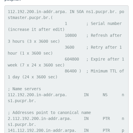
112.192.200.in-addr.arpa. IN SOA ns1.pucpr.br. po
stmaster.pucpr.br.(

			1        ; Serial number 
(increase it after edit)

			10800    ; Refresh after 
3 hours (3 x 3600 sec)

			3600     ; Retry after 1 
hour (1 x 3600 sec)

			604800   ; Expire after 1 
week (7 x 24 x 3600 sec)

			86400 )  ; Minimum TTL of 
1 day (24 x 3600 sec)

; Name servers

112.192.200.in-addr.arpa.	IN	NS	n
s1.pucpr.br.

; Addresses point to canonical name

2.112.192.200.in-addr.arpa.	IN	PTR	n
s1.pucpr.br.

141.112.192.200.in-addr.arpa.	IN	PTR	p