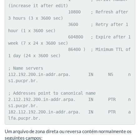
(increase it after edit)

			10800    ; Refresh after 
3 hours (3 x 3600 sec)

			3600     ; Retry after 1 
hour (1 x 3600 sec)

			604800   ; Expire after 1 
week (7 x 24 x 3600 sec)

			86400 )  ; Minimum TTL of 
1 day (24 x 3600 sec)

; Name servers

112.192.200.in-addr.arpa.	IN	NS	n
s1.pucpr.br.

; Addresses point to canonical name

2.112.192.200.in-addr.arpa.	IN	PTR	n
s1.pucpr.br.

182.112.192.200.in-addr.arpa.	IN	PTR	a
lfa.pucpr.br.
Um arquivo de zona direta ou reversa contém normalmente os
seguintes campos: