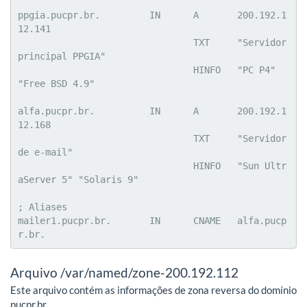
ppgia.pucpr.br.		IN	A	200.192.1
12.141

				TXT	"Servidor 
principal PPGIA"

				HINFO	"PC P4" 
"Free BSD 4.9"

alfa.pucpr.br.		IN	A	200.192.1
12.168

				TXT	"Servidor 
de e-mail"

				HINFO	"Sun Ultr
aServer 5" "Solaris 9"

; Aliases

mailer1.pucpr.br.	IN	CNAME	alfa.pucp
r.br.
Arquivo /var/named/zone-200.192.112
Este arquivo contém as informações de zona reversa do domínio
pucpr.br.