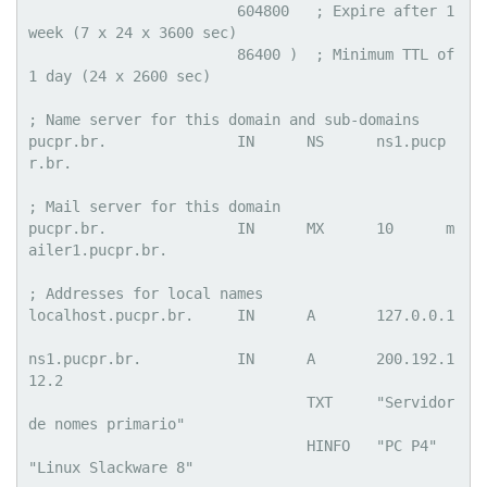
			604800   ; Expire after 1 
week (7 x 24 x 3600 sec)

			86400 )  ; Minimum TTL of 
1 day (24 x 2600 sec)

; Name server for this domain and sub-domains

pucpr.br.		IN	NS	ns1.pucp
r.br.

; Mail server for this domain

pucpr.br.		IN	MX	10	m
ailer1.pucpr.br.

; Addresses for local names

localhost.pucpr.br.	IN	A	127.0.0.1

ns1.pucpr.br.		IN	A	200.192.1
12.2

				TXT	"Servidor 
de nomes primario"

				HINFO	"PC P4" 
"Linux Slackware 8"
