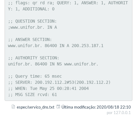
;; flags: qr rd ra; QUERY: 1, ANSWER: 1, AUTHORIT
Y: 1, ADDITIONAL: 0

;; QUESTION SECTION:

;www.unifor.br. IN A

;; ANSWER SECTION:

www.unifor.br. 86400 IN A 200.253.187.1

;; AUTHORITY SECTION:

unifor.br. 86400 IN NS www.unifor.br.

;; Query time: 65 msec

;; SERVER: 200.192.112.2#53(200.192.112.2)

;; WHEN: Tue May 25 00:28:41 2004

;; MSG SIZE rcvd: 61
espec/servico_dns.txt
Última modificação:
2020/08/18 22:10
por
127.0.0.1