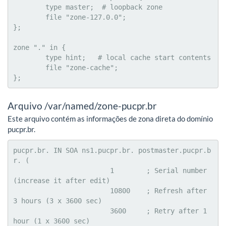
	type master;  # loopback zone

	file "zone-127.0.0";

};

zone "." in {

	type hint;   # local cache start contents

	file "zone-cache";

};
Arquivo /var/named/zone-pucpr.br
Este arquivo contém as informações de zona direta do domínio
pucpr.br.
pucpr.br. IN SOA ns1.pucpr.br. postmaster.pucpr.b
r. (

			1        ; Serial number 
(increase it after edit)

			10800    ; Refresh after 
3 hours (3 x 3600 sec)

			3600     ; Retry after 1 
hour (1 x 3600 sec)
