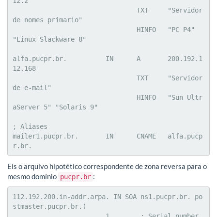
12.2

				TXT	"Servidor 
de nomes primario"

				HINFO	"PC P4" 
"Linux Slackware 8"

alfa.pucpr.br.		IN	A	200.192.1
12.168

				TXT	"Servidor 
de e-mail"

				HINFO	"Sun Ultr
aServer 5" "Solaris 9"

; Aliases

mailer1.pucpr.br.	IN	CNAME	alfa.pucp
r.br.
Eis o arquivo hipotético correspondente de zona reversa para o
mesmo domínio
:
pucpr.br
112.192.200.in-addr.arpa. IN SOA ns1.pucpr.br. po
stmaster.pucpr.br.(

			1        ; Serial number 