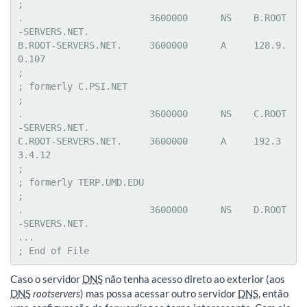
;

.			3600000      NS    B.ROOT
-SERVERS.NET.

B.ROOT-SERVERS.NET.	3600000      A     128.9.
0.107

;

; formerly C.PSI.NET

;

.			3600000      NS    C.ROOT
-SERVERS.NET.

C.ROOT-SERVERS.NET.	3600000      A     192.3
3.4.12

;

; formerly TERP.UMD.EDU

;

.			3600000      NS    D.ROOT
-SERVERS.NET.

...

; End of File
Caso o servidor
DNS
não tenha acesso direto ao exterior (aos
DNS
rootservers
) mas possa acessar outro servidor
DNS
, então