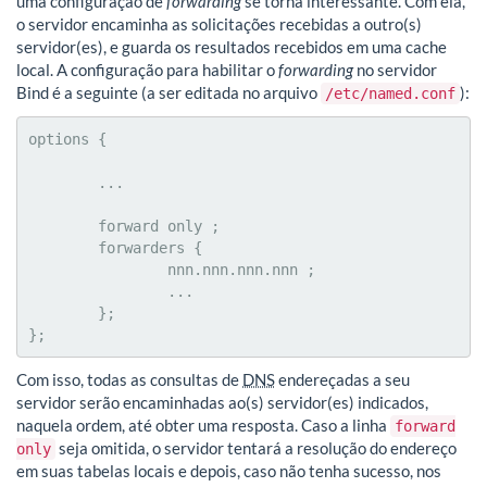
uma configuração de
forwarding
se torna interessante. Com ela,
o servidor encaminha as solicitações recebidas a outro(s)
servidor(es), e guarda os resultados recebidos em uma cache
local. A configuração para habilitar o
forwarding
no servidor
Bind é a seguinte (a ser editada no arquivo
):
/etc/named.conf
options {

	...

	forward only ;

	forwarders {

		nnn.nnn.nnn.nnn ;

		...

	};

};
Com isso, todas as consultas de
DNS
endereçadas a seu
servidor serão encaminhadas ao(s) servidor(es) indicados,
naquela ordem, até obter uma resposta. Caso a linha
forward
seja omitida, o servidor tentará a resolução do endereço
only
em suas tabelas locais e depois, caso não tenha sucesso, nos