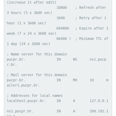
(increase it after edit)

			10800    ; Refresh after 
3 hours (3 x 3600 sec)

			3600     ; Retry after 1 
hour (1 x 3600 sec)

			604800   ; Expire after 1 
week (7 x 24 x 3600 sec)

			86400 )  ; Minimum TTL of 
1 day (24 x 2600 sec)

; Name server for this domain

pucpr.br.		IN	NS	ns1.pucp
r.br.

; Mail server for this domain

pucpr.br.		IN	MX	10	m
ailer1.pucpr.br.

; Addresses for local names

localhost.pucpr.br.	IN	A	127.0.0.1

ns1.pucpr.br.		IN	A	200.192.1