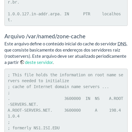
r.br.

1.0.0.127.in-addr.arpa.	IN	PTR	localhos
t.
Arquivo /var/named/zone-cache
Este arquivo define o conteúdo inicial do cache do servidor
DNS
,
que consiste basicamente dos endereços dos servidores raiz
(rootservers). Este arquivo deve ser atualizado periodicamente
a partir
deste servidor
.
; This file holds the information on root name se
rvers needed to initialize

; cache of Internet domain name servers ...

;

.			3600000  IN  NS    A.ROOT
-SERVERS.NET.

A.ROOT-SERVERS.NET.	3600000      A     198.4
1.0.4

;

; formerly NS1.ISI.EDU
