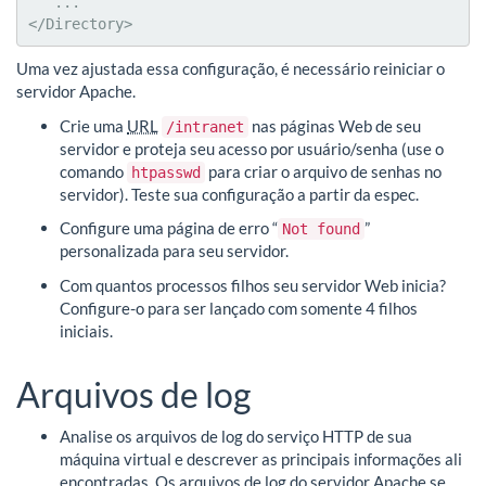
   ...

</Directory>
Uma vez ajustada essa configuração, é necessário reiniciar o
servidor Apache.
Crie uma
URL
nas páginas Web de seu
/intranet
servidor e proteja seu acesso por usuário/senha (use o
comando
para criar o arquivo de senhas no
htpasswd
servidor). Teste sua configuração a partir da espec.
Configure uma página de erro “
”
Not found
personalizada para seu servidor.
Com quantos processos filhos seu servidor Web inicia?
Configure-o para ser lançado com somente 4 filhos
iniciais.
Arquivos de log
Analise os arquivos de log do serviço HTTP de sua
máquina virtual e descrever as principais informações ali
encontradas. Os arquivos de log do servidor Apache se