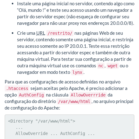
Instale uma página inicial no servidor, contendo algo como
“Olá, mundo !” e teste seu acesso usando um navegador a
partir do servidor espec (não esqueça de configurar seu
navegador para não usar
proxy
nos endereços 20.0.0.0/8).
Crie uma
URL
nas páginas Web de seu
/restrito/
servidor, contendo somente uma página inicial, e restrinja
seu acesso somente ao IP 20.0.0.1. Teste essa restrição
acessando a partir do servidor espec e também de outra
máquina virtual. Para testar sua configuração a partir de
outra máquina virtual use os comandos
,
ou o
nc
wget
navegador em modo texto
.
lynx
Para que as configurações de acesso definidas no arquivo
sejam aceitas pelo Apache, é preciso adicionar a
.htaccess
opção
na cláusula
da
AuthConfig
AllowOverrride
configuração do diretório
, no arquivo principal
/var/www/html
de configuração do Apache:
<Directory "/var/www/html">

   ...

   AllowOverride ... AuthConfig ...
