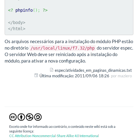
<?
phpinfo
(
)
;
?>
</body>

</html>
Os arquivos necessários para a instalação do módulo PHP estão
no diretório
do servidor espec.
/usr/local/linux/f7.32/php
O servidor Web deve ser reiniciado após a instalação do
módulo, para ativar a nova configuração.
espec/atividades_em_paginas_dinamicas.txt
Última modificação:
2011/09/06 18:26
por
maziero
Exceto onde for informado ao contrário, o conteúdo neste wiki está sob a
seguinte licença:
CC Attribution-Noncommercial-Share Alike 4.0 International