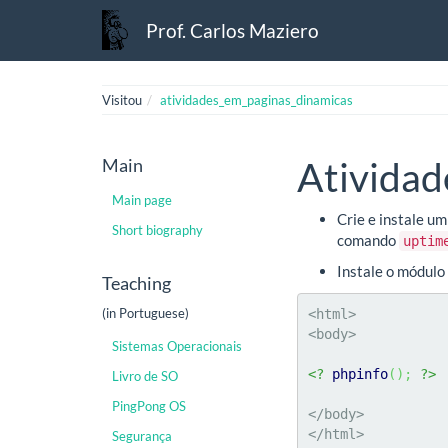
Prof. Carlos Maziero
Visitou
atividades_em_paginas_dinamicas
Main
Atividad
Main page
Crie e instale u
Short biography
comando
uptim
Instale o módulo
Teaching
(in Portuguese)
<html>

<body>

Sistemas Operacionais
<?
phpinfo
(
)
;
?>
Livro de SO
PingPong OS
</body>

</html>
Segurança