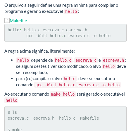
O arquivo a seguir define uma regra mínima para compilar o
programa e gerar o executável
:
hello
Makefile
hello
:
 hello
.
c escreva
.
c escreva
.
h

	gcc 
-
Wall hello
.
c escreva
.
c 
-
o hello
A regra acima significa, literalmente:
depende de
,
e
:
hello
hello.c
escreva.c
escreva.h
se algum destes tiver sido modificado, o alvo
deve
hello
ser recompilado;
para (re)compilar o alvo
, deve-se executar o
hello
comando
.
gcc -Wall hello.c escreva.c -o hello
Ao executar o comando
será gerado o executável
make hello
:
hello
$ ls

escreva.c  escreva.h  hello.c  Makefile

$ make
