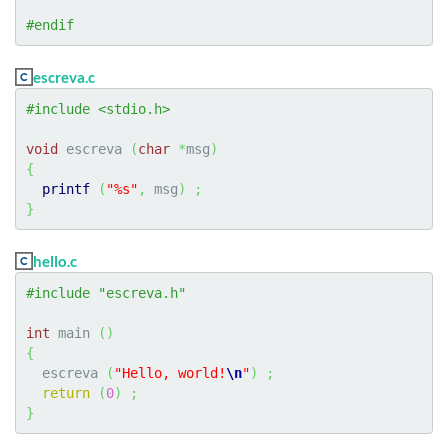
#endif
escreva.c
#include <stdio.h>
void
 escreva 
(
char
*
msg
)
{
printf
(
"%s"
,
 msg
)
;
}
hello.c
#include "escreva.h"
int
 main 
(
)
{
  escreva 
(
"Hello, world!
\n
"
)
;
return
(
0
)
;
}