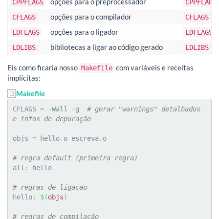
opções para o preprocessador
CPPFLAGS
CPPFLAGS
opções para o compilador
CFLAGS
CFLAGS =
opções para o ligador
LDFLAGS
LDFLAGS 
bibliotecas a ligar ao código gerado
LDLIBS
LDLIBS =
Eis como ficaria nosso
com variáveis e receitas
Makefile
implícitas:
Makefile
CFLAGS 
=
-
Wall 
-
g  
# gerar "warnings" detalhados 
e infos de depuração
objs 
=
 hello
.
o escreva
.
o

# regra default (primeira regra)
all
:
 hello

# regras de ligacao
hello
:
$
(
objs
)
# regras de compilação