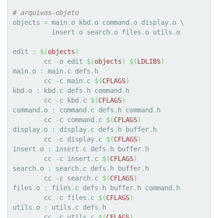
# arquivos-objeto
objects 
=
 main
.
o kbd
.
o command
.
o display
.
o \

          insert
.
o search
.
o files
.
o utils
.
o

edit 
:
$
(
objects
)
	cc 
-
o edit 
$
(
objects
)
$
(
LDLIBS
)
main
.
o 
:
 main
.
c defs
.
h

	cc 
-
c main
.
c 
$
(
CFLAGS
)
kbd
.
o 
:
 kbd
.
c defs
.
h command
.
h

	cc 
-
c kbd
.
c 
$
(
CFLAGS
)
command
.
o 
:
 command
.
c defs
.
h command
.
h

	cc 
-
c command
.
c 
$
(
CFLAGS
)
display
.
o 
:
 display
.
c defs
.
h buffer
.
h

	cc 
-
c display
.
c 
$
(
CFLAGS
)
insert
.
o 
:
 insert
.
c defs
.
h buffer
.
h

	cc 
-
c insert
.
c 
$
(
CFLAGS
)
search
.
o 
:
 search
.
c defs
.
h buffer
.
h

	cc 
-
c search
.
c 
$
(
CFLAGS
)
files
.
o 
:
 files
.
c defs
.
h buffer
.
h command
.
h

	cc 
-
c files
.
c 
$
(
CFLAGS
)
utils
.
o 
:
 utils
.
c defs
.
h

	cc 
-
c utils
.
c 
$
(
CFLAGS
)