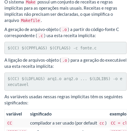
O sistema
possui um conjunto de receitas e regras
Make
implícitas para as operações mais usuais. Receitas e regras
implícitas não precisam ser declaradas, o que simplifica o
arquivo
.
Makefile
A geração de arquivo-objeto (
) a partir do código-fonte C
.o
correspondente (
) usa esta receita implícita:
.c
$(CC) $(CPPFLAGS) $(CFLAGS) -c fonte.c
A ligação de arquivos-objeto (
) para a geração do executável
.o
usa esta receita implícita:
$(CC) $(LDFLAGS) arq1.o arq2.o ... $(LDLIBS) -o e
xecutavel
As variáveis usadas nessas regras implícitas têm os seguintes
significados:
variável
significado
exemplo
compilador a ser usado (por default
)
CC
cc
CC = cla