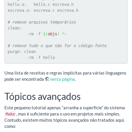
hello
.
o
:
   hello
.
c escreva
.
h

escreva
.
o
:
 escreva
.
c escreva
.
h

# remove arquivos temporários
clean
:
-
rm 
-
f 
$
(
objs
)
*
~

# remove tudo o que não for o código-fonte
purge
:
 clean

-
rm 
-
f hello
Uma lista de receitas e regras implícitas para várias linguagens
pode ser encontrada
nesta página
.
Tópicos avançados
Este pequeno tutorial apenas “arranha a superfície” do sistema
, mas é suficiente para o uso em projetos mais simples.
Make
Contudo, existem muitos tópicos avançados não tratados aqui,
como: