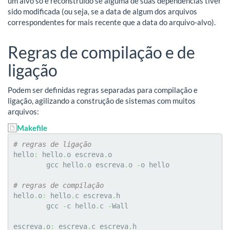
um alvo só é reconstruído se alguma de suas dependências tiver
sido modificada (ou seja, se a data de algum dos arquivos
correspondentes for mais recente que a data do arquivo-alvo).
Regras de compilação e de
ligação
Podem ser definidas regras separadas para compilação e
ligação, agilizando a construção de sistemas com muitos
arquivos:
Makefile
# regras de ligação
hello
:
 hello
.
o escreva
.
o

	gcc hello
.
o escreva
.
o 
-
o hello

# regras de compilação
hello
.
o
:
 hello
.
c escreva
.
h

	gcc 
-
c hello
.
c 
-
Wall

escreva
.
o
:
 escreva
.
c escreva
.
h
