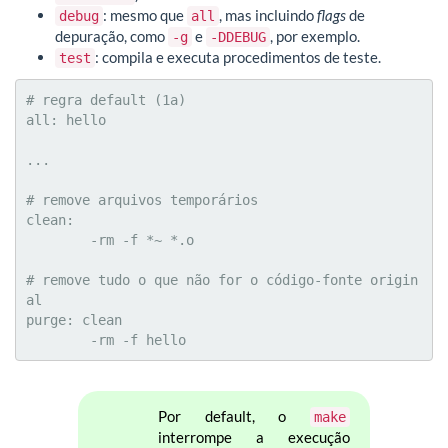
: mesmo que
, mas incluindo
flags
de
debug
all
depuração, como
e
, por exemplo.
-g
-DDEBUG
: compila e executa procedimentos de teste.
test
# regra default (1a)

all: hello

...

# remove arquivos temporários

clean:

	-rm -f *~ *.o

# remove tudo o que não for o código-fonte origin
al

purge: clean

	-rm -f hello
Por default, o
make
interrompe a execução