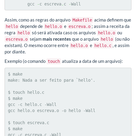
	gcc 
-
c escreva
.
c 
-
Wall
Assim, como as regras do arquivo
acima definem que
Makefile
depende de
e
; assim a receita da
hello
hello.o
escreva.o
regra
só será ativada caso os arquivos
ou
hello
hello.o
sejam
mais recentes
que o arquivo
(ou não
escreva.o
hello
existam). O mesmo ocorre entre
e
, e assim
hello.o
hello.c
por diante.
Exemplo (o comando
atualiza a data de um arquivo):
touch
$ make

make: Nada a ser feito para `hello'.

$ touch hello.c

$ make

gcc -c hello.c -Wall

gcc hello.o escreva.o -o hello -Wall

$ touch escreva.c

$ make

gcc -c escreva.c -Wall
