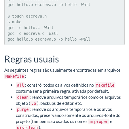
gcc hello.o escreva.o -o hello -Wall

$ touch escreva.h

$ make

gcc -c hello.c -Wall

gcc -c escreva.c -Wall

gcc hello.o escreva.o -o hello -Wall
Regras usuais
As seguintes regras são usualmente encontradas em arquivos
:
Makefile
: constrói todos os alvos definidos no
;
all
Makefile
costuma ser a primeira regra, ativada por default.
: remove arquivos temporários como os arquivos
clean
objeto (
), backups de editor, etc.
.o
: remove os arquivos temporários e os alvos
purge
construídos, preservando somente os arquivos-fonte do
projeto (também são usados os nomes
e
mrproper
).
distclean