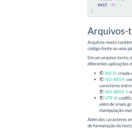
exit
(
0
)
;
}
Arquivos-
Arquivos-texto contêm 
código-fonte ou uma p
Em um arquivo-texto, o
diferentes aplicações 
ASCII
: criada
ISO-8859
: co
caracteres entre
ISO-8859-1
c
UTF-8
: codif
além de sinais g
manipulação mai
Além dos caracteres em
de formatação do texto