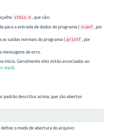
beçalho
, que são:
stdio.h
da para a entrada de dados do programa (
, por
scanf
ra as saídas normais do programa (
, por
printf
ra mensagens de erro.
a inicia. Geralmente eles estão associados ao
es aqui
).
os padrão descritos acima, que são abertos
define o modo de abertura do arquivo: