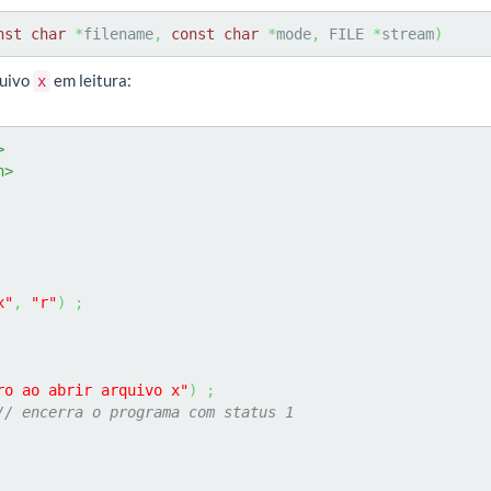
nst
char
*
filename
,
const
char
*
mode
,
 FILE 
*
stream
)
quivo
em leitura:
x
>
h>
x"
,
"r"
)
;
ro ao abrir arquivo x"
)
;
// encerra o programa com status 1