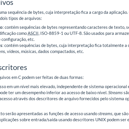
ivos
a sequência de bytes, cuja interpretação fica a cargo da aplicação. 
dois tipos de arquivos:
to
: contém sequências de bytes representando caracteres de texto, 
dificação como
ASCII
, ISO-8859-1 ou UTF-8. São usados para armazen
 configuração, etc.
os
: contém sequências de bytes, cuja interpretação fica totalmente 
s, vídeos, músicas, dados compactados, etc.
scritores
uivos em C podem ser feitas de duas formas:
esso em um nível mais elevado, independente de sistema operacional 
ode ter um desempenho inferior ao acesso de baixo nível.
Streams
são
 acesso através dos descritores de arquivo fornecidos pelo sistema 
xto serão apresentadas as funções de acesso usando
streams
, que sã
Explicações sobre entrada/saída usando descritores UNIX podem ser