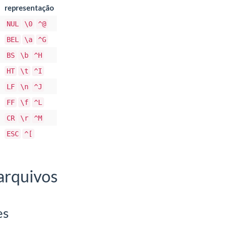
representação
NUL
\0
^@
BEL
\a
^G
BS
\b
^H
HT
\t
^I
LF
\n
^J
FF
\f
^L
CR
\r
^M
ESC
^[
 arquivos
es