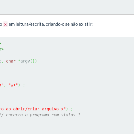
vo
em leitura/escrita, criando-o se não existir:
x
>
h>
c
,
char
*
argv
[
]
)
x"
,
"w+"
)
;
ro ao abrir/criar arquivo x"
)
;
// encerra o programa com status 1