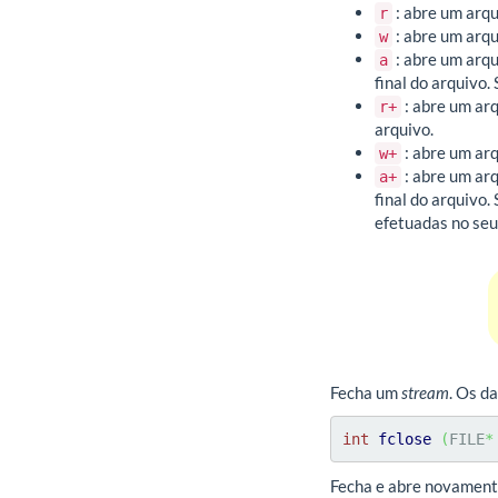
: abre um arqu
r
: abre um arqu
w
: abre um arqu
a
final do arquivo.
: abre um arq
r+
arquivo.
: abre um arq
w+
: abre um arq
a+
final do arquivo.
efetuadas no seu 
Fecha um
stream
. Os d
int
fclose
(
FILE
*
Fecha e abre novamen