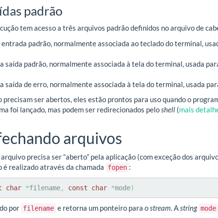
aídas padrão
ução tem acesso a três arquivos padrão definidos no arquivo de ca
a entrada padrão, normalmente associada ao teclado do terminal, usa
 a saída padrão, normalmente associada à tela do terminal, usada pa
 a saída de erro, normalmente associada à tela do terminal, usada pa
o precisam ser abertos, eles estão prontos para uso quando o program
ma foi lançado, mas podem ser redirecionados pelo
shell
(
mais detalh
fechando arquivos
 arquivo precisa ser “aberto” pela aplicação (com exceção dos arquiv
o é realizado através da chamada
:
fopen
t
char
*
filename
,
const
char
*
mode
)
ado por
e retorna um ponteiro para o
stream
. A
string
filename
mode