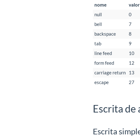
nome
valor
null
0
bell
7
backspace
8
tab
9
line feed
10
form feed
12
carriage return
13
escape
27
Escrita de
Escrita simpl