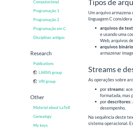
Tipos de arqu
Computacional
Programação 1
Um arquivo armazena um
linguagem C considera 
Programação 2
arquivos de tex
Programação em C
e usando uma co
Disciplinas antigas
Web, arquivos de
arquivos binári
Research
armazenar imagen
Publications
Streams e de
LARSIS group
As operações sobre arq
VRI group
por
streams
: ac
formatada, mas p
Other
por
descritores
:
desempenho.
Material about LaTeX
Genealogy
Na sequência deste te
sistema operacional. 
My keys