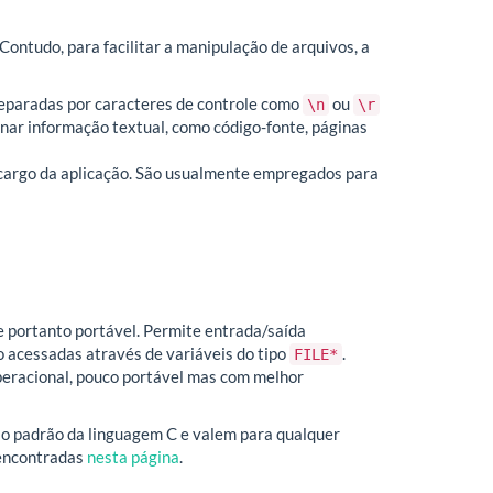
Contudo, para facilitar a manipulação de arquivos, a
separadas por caracteres de controle como
ou
\n
\r
ar informação textual, como código-fonte, páginas
a cargo da aplicação. São usualmente empregados para
e portanto portável. Permite entrada/saída
 acessadas através de variáveis do tipo
.
FILE*
operacional, pouco portável mas com melhor
o o padrão da linguagem C e valem para qualquer
 encontradas
nesta página
.