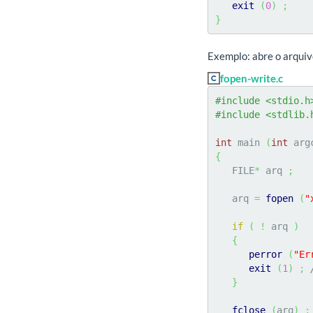
exit
(
0
)
;
}
Exemplo: abre o arqui
fopen-write.c
#include <stdio.h
#include <stdlib.
int
 main 
(
int
 arg
{
   FILE
*
 arq 
;
   arq 
=
fopen
(
"
if
(
!
 arq 
)
{
perror
(
"Er
exit
(
1
)
;
}
fclose
(
arq
)
;