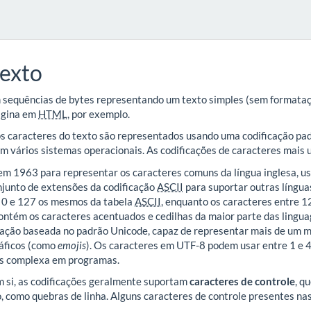
texto
sequências de bytes representando um texto simples (sem formatações
ágina em
HTML
, por exemplo.
s caracteres do texto são representados usando uma codificação pad
em vários sistemas operacionais. As codificações de caracteres mais u
 em 1963 para representar os caracteres comuns da língua inglesa, us
njunto de extensões da codificação
ASCII
para suportar outras língua
 0 e 127 os mesmos da tabela
ASCII
, enquanto os caracteres entre 1
ontém os caracteres acentuados e cedilhas da maior parte das linguag
icação baseada no padrão Unicode, capaz de representar mais de um m
ráficos (como
emojis
). Os caracteres em UTF-8 podem usar entre 1 e 4
s complexa em programas.
 si, as codificações geralmente suportam
caracteres de controle
, q
, como quebras de linha. Alguns caracteres de controle presentes nas