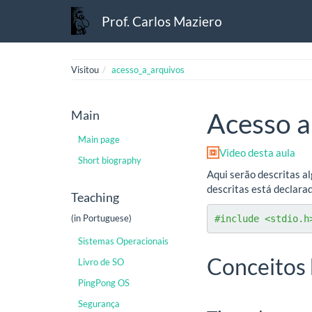
Prof. Carlos Maziero
Visitou
acesso_a_arquivos
Main
Acesso a
Main page
Video desta aula
Short biography
Aqui serão descritas a
descritas está declara
Teaching
(in Portuguese)
#include <stdio.h
Sistemas Operacionais
Conceitos 
Livro de SO
PingPong OS
Segurança