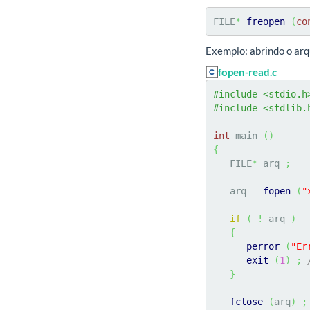
FILE
*
freopen
(
co
Exemplo: abrindo o ar
fopen-read.c
#include <stdio.h
#include <stdlib.
int
 main 
(
)
{
   FILE
*
 arq 
;
   arq 
=
fopen
(
"
if
(
!
 arq 
)
{
perror
(
"Er
exit
(
1
)
;
}
fclose
(
arq
)
;