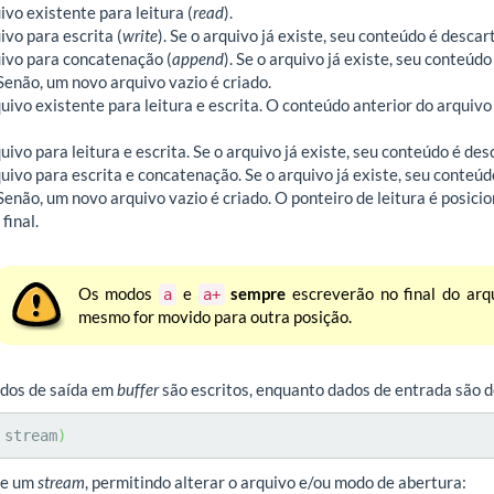
ivo existente para leitura (
read
).
ivo para escrita (
write
). Se o arquivo já existe, seu conteúdo é desca
ivo para concatenação (
append
). Se o arquivo já existe, seu conteú
 Senão, um novo arquivo vazio é criado.
uivo existente para leitura e escrita. O conteúdo anterior do arquivo
uivo para leitura e escrita. Se o arquivo já existe, seu conteúdo é de
uivo para escrita e concatenação. Se o arquivo já existe, seu conteú
 Senão, um novo arquivo vazio é criado. O ponteiro de leitura é posici
final.
Os modos
e
sempre
escreverão no final do arq
a
a+
mesmo for movido para outra posição.
ados de saída em
buffer
são escritos, enquanto dados de entrada são 
 stream
)
te um
stream
, permitindo alterar o arquivo e/ou modo de abertura: