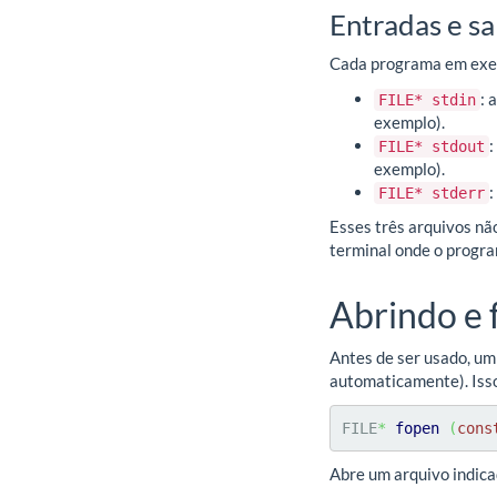
Entradas e s
Cada programa em exec
: 
FILE* stdin
exemplo).
:
FILE* stdout
exemplo).
:
FILE* stderr
Esses três arquivos nã
terminal onde o progra
Abrindo e 
Antes de ser usado, um
automaticamente). Iss
FILE
*
fopen
(
cons
Abre um arquivo indic