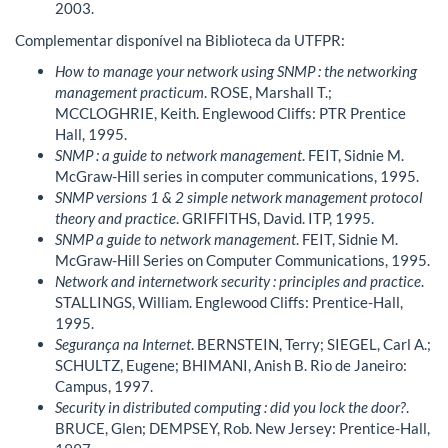
2003.
Complementar disponível na Biblioteca da UTFPR:
How to manage your network using SNMP : the networking
management practicum
. ROSE, Marshall T.;
MCCLOGHRIE, Keith. Englewood Cliffs: PTR Prentice
Hall, 1995.
SNMP : a guide to network management
. FEIT, Sidnie M.
McGraw-Hill series in computer communications, 1995.
SNMP versions 1 & 2 simple network management protocol
theory and practice
. GRIFFITHS, David. ITP, 1995.
SNMP a guide to network management
. FEIT, Sidnie M.
McGraw-Hill Series on Computer Communications, 1995.
Network and internetwork security : principles and practice
.
STALLINGS, William. Englewood Cliffs: Prentice-Hall,
1995.
Segurança na Internet
. BERNSTEIN, Terry; SIEGEL, Carl A.;
SCHULTZ, Eugene; BHIMANI, Anish B. Rio de Janeiro:
Campus, 1997.
Security in distributed computing : did you lock the door?
.
BRUCE, Glen; DEMPSEY, Rob. New Jersey: Prentice-Hall,