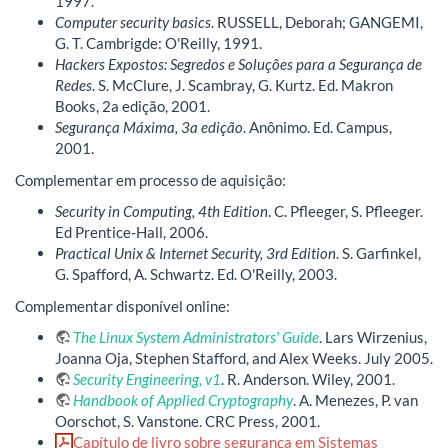
1997.
Computer security basics
. RUSSELL, Deborah; GANGEMI,
G. T. Cambrigde: O'Reilly, 1991.
Hackers Expostos: Segredos e Soluções para a Segurança de
Redes
. S. McClure, J. Scambray, G. Kurtz. Ed. Makron
Books, 2a edição, 2001.
Segurança Máxima, 3a edição
. Anônimo. Ed. Campus,
2001.
Complementar em processo de aquisição:
Security in Computing, 4th Edition
. C. Pfleeger, S. Pfleeger.
Ed Prentice-Hall, 2006.
Practical Unix & Internet Security, 3rd Edition
. S. Garfinkel,
G. Spafford, A. Schwartz. Ed. O'Reilly, 2003.
Complementar disponível online:
The Linux System Administrators' Guide
. Lars Wirzenius,
Joanna Oja, Stephen Stafford, and Alex Weeks. July 2005.
Security Engineering, v1
. R. Anderson. Wiley, 2001.
Handbook of Applied Cryptography
. A. Menezes, P. van
Oorschot, S. Vanstone. CRC Press, 2001.
Capítulo de livro sobre segurança em Sistemas