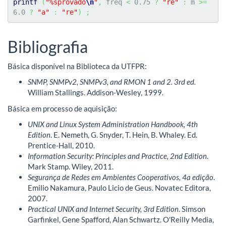
printf
(
"%sprovado
\n
"
,
 freq 
<
0.75
?
"re"
:
 m 
>=
6.0
?
"a"
:
"re"
)
;
Bibliografia
Básica disponível na Biblioteca da UTFPR:
SNMP, SNMPv2, SNMPv3, and RMON 1 and 2. 3rd ed.
William Stallings. Addison-Wesley, 1999.
Básica em processo de aquisição:
UNIX and Linux System Administration Handbook, 4th
Edition
. E. Nemeth, G. Snyder, T. Hein, B. Whaley. Ed.
Prentice-Hall, 2010.
Information Security: Principles and Practice, 2nd Edition
.
Mark Stamp. Wiley, 2011.
Segurança de Redes em Ambientes Cooperativos, 4a edição
.
Emilio Nakamura, Paulo Licio de Geus. Novatec Editora,
2007.
Practical UNIX and Internet Security, 3rd Edition
. Simson
Garfinkel, Gene Spafford, Alan Schwartz. O'Reilly Media,