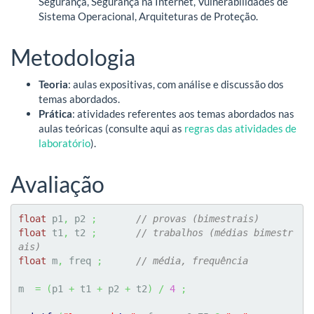
Segurança, Segurança na Internet, Vulnerabilidades de
Sistema Operacional, Arquiteturas de Proteção.
Metodologia
Teoria
: aulas expositivas, com análise e discussão dos
temas abordados.
Prática
: atividades referentes aos temas abordados nas
aulas teóricas (consulte aqui as
regras das atividades de
laboratório
).
Avaliação
float
 p1
,
 p2 
;
// provas (bimestrais)
float
 t1
,
 t2 
;
// trabalhos (médias bimestr
ais)
float
 m
,
 freq 
;
// média, frequência
m  
=
(
p1 
+
 t1 
+
 p2 
+
 t2
)
/
4
;