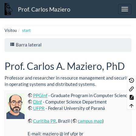
Prof. Carlos Maziero
Visitou
start
Barra lateral
Prof. Carlos A. Maziero, PhD
Professor and researcher in resource management and security
in operating systems and distributed systems.
PPGInf
- Graduate Program in Computer Science
DInf
- Computer Science Department
UFPR
- Federal University of Paraná
Curitiba PR
, Brazil (
campus map
)
E-mail: maziero @ inf ufpr br