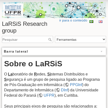
ir para o conteúdo
LaRSiS Research
group
Barra lateral
Sobre o LaRSiS
O
La
boratório de
R
edes,
Si
stemas Distribuídos e
S
egurança é um grupo de pesquisa ligado ao Programa
de Pós-Graduação em Informática (
PPGInf
) do
Departamento de Informática (
DInf
) da Universidade
Federal do Paraná (
UFPR
), em Curitiba.
Seus principais eixos de pesquisa são relacionados a: