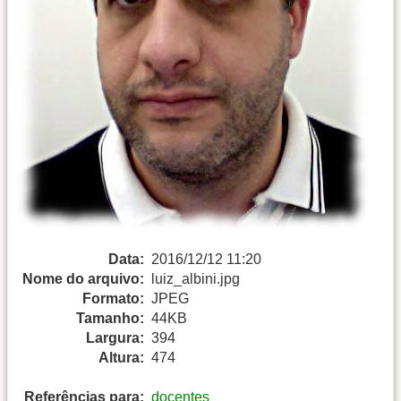
Data:
2016/12/12 11:20
Nome do arquivo:
luiz_albini.jpg
Formato:
JPEG
Tamanho:
44KB
Largura:
394
Altura:
474
Referências para:
docentes