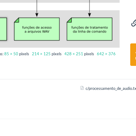
ns:
85 × 50
pixels
214 × 125
pixels
428 × 251
pixels
642 × 376
c/processamento_de_audio.t