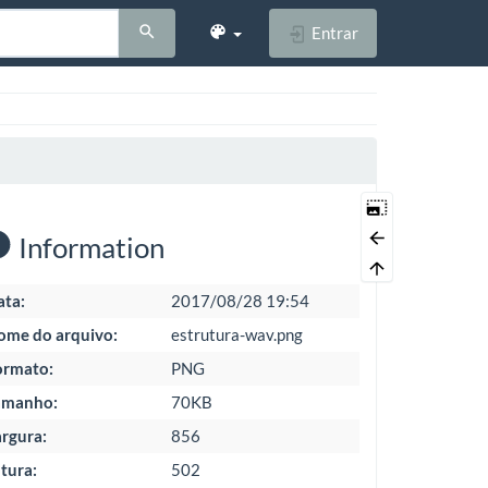
Entrar
Information
ata:
2017/08/28 19:54
ome do arquivo:
estrutura-wav.png
ormato:
PNG
amanho:
70KB
rgura:
856
tura:
502