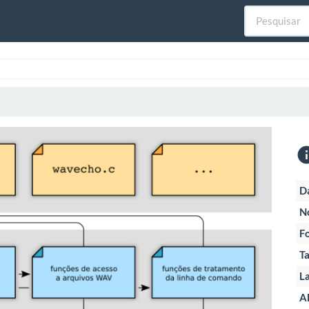
D
N
F
T
La
Al