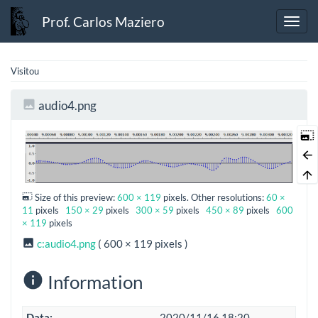
Prof. Carlos Maziero
Visitou
audio4.png
Size of this preview:
600 × 119
pixels. Other resolutions:
60 ×
11
pixels
150 × 29
pixels
300 × 59
pixels
450 × 89
pixels
600
× 119
pixels
c:audio4.png
( 600 × 119 pixels )
Information
Data:
2020/11/16 18:20