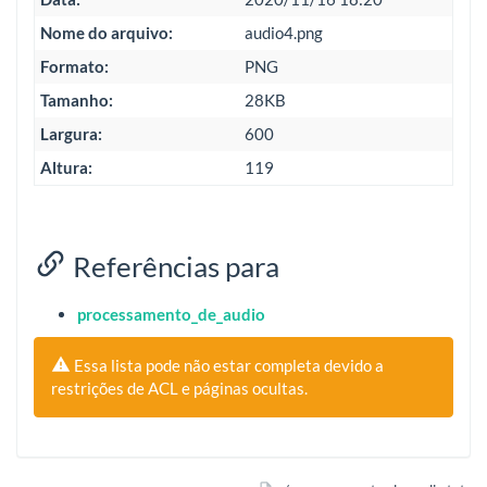
Nome do arquivo:
audio4.png
Formato:
PNG
Tamanho:
28KB
Largura:
600
Altura:
119
Referências para
processamento_de_audio
Essa lista pode não estar completa devido a
restrições de ACL e páginas ocultas.