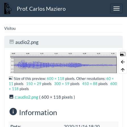
Prof. Carlos Maziero
Visitou
audio2.png
Size of this preview:
600 × 118
pixels. Other resolutions:
60 ×
11
pixels
150 × 29
pixels
300 × 59
pixels
450 × 88
pixels
600
× 118
pixels
c:audio2.png
( 600 × 118 pixels )
Information
Data:
2020/11/16 18:20