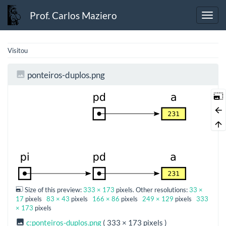
Prof. Carlos Maziero
Visitou
ponteiros-duplos.png
Size of this preview:
333 × 173
pixels. Other resolutions:
33 ×
17
pixels
83 × 43
pixels
166 × 86
pixels
249 × 129
pixels
333
× 173
pixels
c:ponteiros-duplos.png
( 333 × 173 pixels )