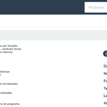
D
N
F
T
La
Al