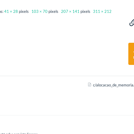
ns:
41 × 28
pixels
103 × 70
pixels
207 × 141
pixels
311 × 212
c/alocacao_de_memoria.