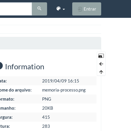
Entrar
Information
ata:
2019/04/09 16:15
ome do arquivo:
memoria-processo.png
ormato:
PNG
amanho:
20KB
rgura:
415
tura:
283