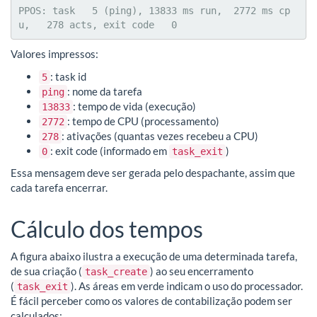
PPOS: task   5 (ping), 13833 ms run,  2772 ms cp
u,   278 acts, exit code   0
Valores impressos:
: task id
5
: nome da tarefa
ping
: tempo de vida (execução)
13833
: tempo de CPU (processamento)
2772
: ativações (quantas vezes recebeu a CPU)
278
: exit code (informado em
)
0
task_exit
Essa mensagem deve ser gerada pelo despachante, assim que
cada tarefa encerrar.
Cálculo dos tempos
A figura abaixo ilustra a execução de uma determinada tarefa,
de sua criação (
) ao seu encerramento
task_create
(
). As áreas em verde indicam o uso do processador.
task_exit
É fácil perceber como os valores de contabilização podem ser
calculados: