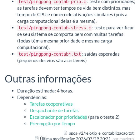
: teste com prioridades;
test/pingpong-contab-prio.c
as tarefas devem ter tempos de vida bem distintos, mas
tempo de CPU e número de ativações similares (pois a
carga computacional delas é a mesma).
: teste para verificar
test/pingpong-contab-stress.c
se seu sistema se comporta bem com muitas tarefas
(todas têm a mesma prioridade e mesma carga
computacional).
: saídas esperadas
test/pingpong-contab*.txt
(pequenos desvios são aceitáveis)
Outras informações
Duração estimada: 4 horas.
Dependências:
Tarefas cooperativas
Despachante de tarefas
Escalonador por prioridades
(para o teste 2)
Preempção por Tempo
ppos-v2/relogio_e_contabilizacao.txt
Última modificação:
2026/07/29 20:21
por
maziero