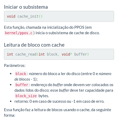
Iniciar o subsistema
void
 cache_init
(
)
Esta função, chamada na inicialização do PPOS (em
) inicia o subsistema de cache de disco.
kernel/ppos.c
Leitura de bloco com cache
int
 cache_read
(
int
 block
,
void
*
 buffer
)
Parâmetros:
: número do bloco a ler do disco (entre 0 e
número
block
de blocos
- 1);
: endereço do
buffer
onde devem ser colocados os
buffer
dados lidos do disco; esse
buffer
deve ter capacidade para
bytes.
block_size
retorno: 0 em caso de sucesso ou -1 em caso de erro.
Essa função faz a leitura de blocos usando o cache, da seguinte
forma: