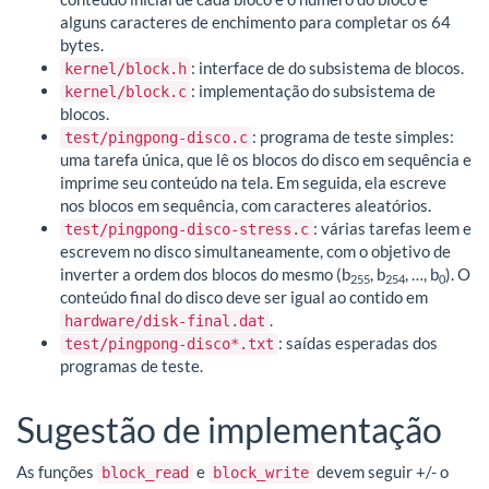
alguns caracteres de enchimento para completar os 64
bytes.
: interface de do subsistema de blocos.
kernel/block.h
: implementação do subsistema de
kernel/block.c
blocos.
: programa de teste simples:
test/pingpong-disco.c
uma tarefa única, que lê os blocos do disco em sequência e
imprime seu conteúdo na tela. Em seguida, ela escreve
nos blocos em sequência, com caracteres aleatórios.
: várias tarefas leem e
test/pingpong-disco-stress.c
escrevem no disco simultaneamente, com o objetivo de
inverter a ordem dos blocos do mesmo (b
, b
, …, b
). O
255
254
0
conteúdo final do disco deve ser igual ao contido em
.
hardware/disk-final.dat
: saídas esperadas dos
test/pingpong-disco*.txt
programas de teste.
Sugestão de implementação
As funções
e
devem seguir +/- o
block_read
block_write