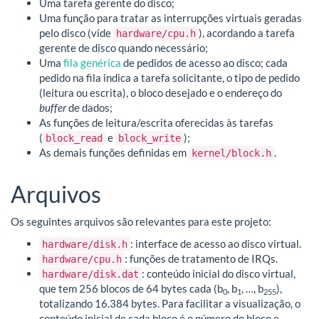
Uma tarefa gerente do disco;
Uma função para tratar as interrupções virtuais geradas
pelo disco (vide
), acordando a tarefa
hardware/cpu.h
gerente de disco quando necessário;
Uma
fila genérica
de pedidos de acesso ao disco; cada
pedido na fila indica a tarefa solicitante, o tipo de pedido
(leitura ou escrita), o bloco desejado e o endereço do
buffer
de dados;
As funções de leitura/escrita oferecidas às tarefas
(
e
);
block_read
block_write
As demais funções definidas em
.
kernel/block.h
Arquivos
Os seguintes arquivos são relevantes para este projeto:
: interface de acesso ao disco virtual.
hardware/disk.h
: funções de tratamento de IRQs.
hardware/cpu.h
: conteúdo inicial do disco virtual,
hardware/disk.dat
que tem 256 blocos de 64 bytes cada (b
, b
, …, b
),
0
1
255
totalizando 16.384 bytes. Para facilitar a visualização, o
conteúdo inicial de cada bloco é o número do bloco e