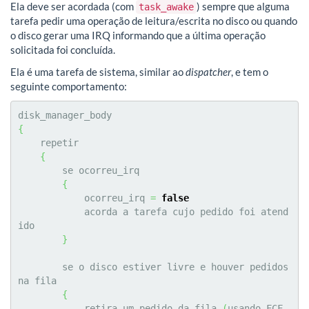
Ela deve ser acordada (com
) sempre que alguma
task_awake
tarefa pedir uma operação de leitura/escrita no disco ou quando
o disco gerar uma IRQ informando que a última operação
solicitada foi concluída.
Ela é uma tarefa de sistema, similar ao
dispatcher
, e tem o
seguinte comportamento:
{
    repetir

{
        se ocorreu_irq

{
            ocorreu_irq 
=
false
            acorda a tarefa cujo pedido foi atend
ido

}
        se o disco estiver livre e houver pedidos 
na fila

{
            retira um pedido da fila 
(
usando FCF