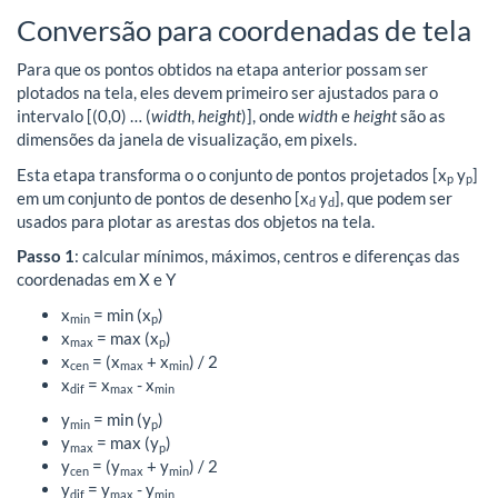
Conversão para coordenadas de tela
Para que os pontos obtidos na etapa anterior possam ser
plotados na tela, eles devem primeiro ser ajustados para o
intervalo [(0,0) … (
width
,
height
)], onde
width
e
height
são as
dimensões da janela de visualização, em pixels.
Esta etapa transforma o o conjunto de pontos projetados [x
y
]
p
p
em um conjunto de pontos de desenho [x
y
], que podem ser
d
d
usados para plotar as arestas dos objetos na tela.
Passo 1
: calcular mínimos, máximos, centros e diferenças das
coordenadas em X e Y
x
= min (x
)
min
p
x
= max (x
)
max
p
x
= (x
+ x
) / 2
cen
max
min
x
= x
- x
dif
max
min
y
= min (y
)
min
p
y
= max (y
)
max
p
y
= (y
+ y
) / 2
cen
max
min
y
= y
- y
dif
max
min