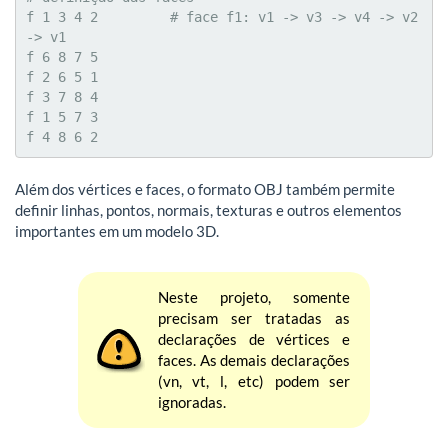
f 1 3 4 2         # face f1: v1 -> v3 -> v4 -> v2 
-> v1

f 6 8 7 5

f 2 6 5 1

f 3 7 8 4

f 1 5 7 3

f 4 8 6 2
Além dos vértices e faces, o formato OBJ também permite
definir linhas, pontos, normais, texturas e outros elementos
importantes em um modelo 3D.
Neste projeto, somente
precisam ser tratadas as
declarações de vértices e
faces. As demais declarações
(vn, vt, l, etc) podem ser
ignoradas.