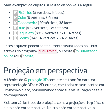
Mais exemplos de objetos 3D estão disponíveis a seguir:
Pirâmide
(5 vértices, 5 faces)
Cubo
(8 vértices, 6 faces)
Dodecaedro
(20 vértices, 36 faces)
Bule
(822 vértices, 1600 faces)
Esqueleto
(8338 vértices, 16034 faces)
Coelho
(34834 vértices, 69451 faces)
Esses arquivos podem ser facilmente visualizados no Linux
através do programa
, ou neste
visualizador
g3dviewer
online
(ou
neste
).
Projeção em perspectiva
A técnica de
projeção 3D
consiste em transformar uma
representação 3D em 2D, ou seja, com todos os seus pontos em
um mesmo plano, possibilitando então sua visualização na tela
do computador.
Existem vários tipos de projeção, como a projeção ortográfica e
a projeção em perspectiva. Na projeção em perspectiva, a