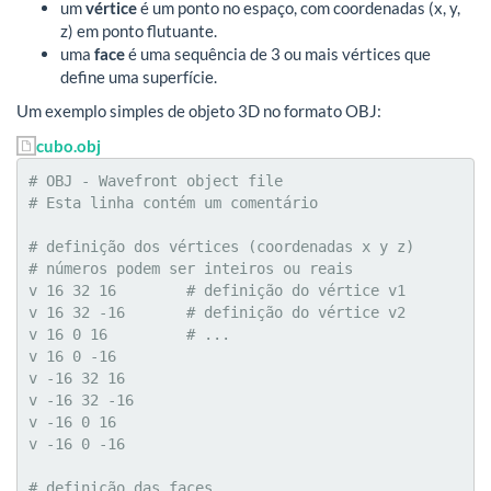
um
vértice
é um ponto no espaço, com coordenadas (x, y,
z) em ponto flutuante.
uma
face
é uma sequência de 3 ou mais vértices que
define uma superfície.
Um exemplo simples de objeto 3D no formato OBJ:
cubo.obj
# OBJ - Wavefront object file

# Esta linha contém um comentário

# definição dos vértices (coordenadas x y z)

# números podem ser inteiros ou reais

v 16 32 16        # definição do vértice v1

v 16 32 -16       # definição do vértice v2

v 16 0 16         # ...

v 16 0 -16

v -16 32 16

v -16 32 -16

v -16 0 16

v -16 0 -16

# definição das faces
