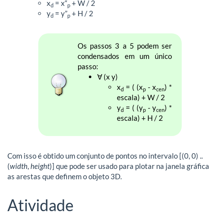
x
= x“
+ W / 2
d
p
y
= y”
+ H / 2
d
p
Os passos 3 a 5 podem ser
condensados em um único
passo:
∀ (x y)
x
= ( (x
- x
) *
d
p
cen
escala) + W / 2
y
= ( (y
- y
) *
d
p
cen
escala) + H / 2
Com isso é obtido um conjunto de pontos no intervalo [(0, 0) ..
(
width
,
height
)] que pode ser usado para plotar na janela gráfica
as arestas que definem o objeto 3D.
Atividade