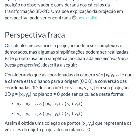
posição do observador é considerada nos cálculos da
transformação 3D-2D. Uma boa explicação da projeção em
perspectiva pode ser encontrada
neste site
.
Perspectiva fraca
Os cálculos necessários à projeção podem ser complexos e
demorados, mas algumas simplificações podem ser realizadas.
Este projeto usa uma simplificação chamada
perspectiva fraca
(
weak perspective
), descrita a seguir:
Considerando que as coordenadas da câmera são [x
y
z
] e que
c
c
c
a câmera está olhando para a origem [0 0 0], a conversão das
coordenadas 3D de cada vértice v = [x
y
z
] em sua projeção
v
v
v
2D p = [x
y
] no plano z = 0 pode ser calculada desta forma:
p
p
x
= x
+ z
× ( (x
- x
) ÷ (z
+ z
) )
p
c
c
v
c
v
c
y
= y
+ z
× ( (y
- y
) ÷ (z
+ z
) )
p
c
c
v
c
v
c
Assim é obtida uma coleção de pontos [x
y
] que representa os
p
p
vértices do objeto projetados no plano z=0.