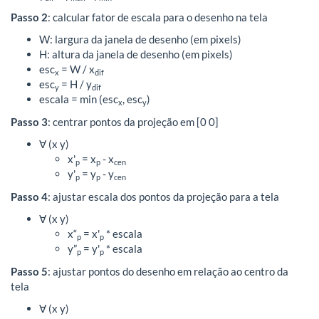
Passo 2
: calcular fator de escala para o desenho na tela
W: largura da janela de desenho (em pixels)
H: altura da janela de desenho (em pixels)
esc
= W / x
x
dif
esc
= H / y
y
dif
escala = min (esc
, esc
)
x
y
Passo 3
: centrar pontos da projeção em [0 0]
∀ (x y)
x'
= x
- x
p
p
cen
y'
= y
- y
p
p
cen
Passo 4
: ajustar escala dos pontos da projeção para a tela
∀ (x y)
x“
= x'
* escala
p
p
y”
= y'
* escala
p
p
Passo 5
: ajustar pontos do desenho em relação ao centro da
tela
∀ (x y)