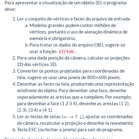
Para apresentar a visualização de um objeto 3D, o programa
deve:
Ler o conjunto de vértices e faces do arquivo de entrada
Modelos grandes podem conter milhões de
vértices, portanto o uso de alocação dinâmica de
memória é obrigatório.
Para tratar os dados do arquivo OBJ, sugere-se
usar a função
.
strtok
Para uma dada posição da câmera, calcular as projeções
2D dos vértices 3D.
Converter os pontos projetados para coordenadas de
tela; sugere-se usar uma janela de 800×600 pixels.
Desenhar as faces na tela, produzindo uma representação
wireframe
do objeto. Para desenhar uma face, desenhe
separadamente as arestas que a compõem. Por exemplo,
para desenhar a face (1 2 3 4), desenhe as arestas (1 2),
(2 3), (3 4) e (4 1).
Ler as teclas de setas (← → ↑ ↓), ajustar as coordenadas
da câmera, recalcular a projeção e desenhá-la novamente.
Tecla ESC (ou fechar a janela) para sair do programa.