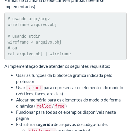
Formas de chamada do executável (
ambas
devem ser
implementadas):
# usando argc/argv

wireframe arquivo.obj

# usando stdin  

wireframe < arquivo.obj

# ou

cat arquivo.obj | wireframe
A implementação deve atender os seguintes requisitos:
Usar as funções da biblioteca gráfica indicada pelo
professor
Usar
para representar os elementos do modelo
struct
(vértices, faces, arestas)
Alocar memória para os elementos do modelo de forma
dinâmica (
/
)
malloc
free
Funcionar para
todos
os exemplos disponíveis nesta
página
Estrutura
sugerida
de arquivos do código-fonte:
: arquivo principal
wireframe.c