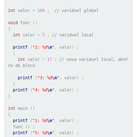
int
 valor 
=
100
;
// variável global
void
 func 
(
)
{
int
 valor 
=
5
;
// variável local
printf
(
"2: %d
\n
"
,
 valor
)
;
{
int
 valor 
=
17
;
// nova variável local, dent
ro do bloco
printf
(
"3: %d
\n
"
,
 valor
)
;
}
printf
(
"4: %d
\n
"
,
 valor
)
;
}
int
 main 
(
)
{
printf
(
"1: %d
\n
"
,
 valor
)
;
  func 
(
)
;
printf
(
"5: %d
\n
"
,
 valor
)
;