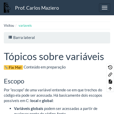
Prof. Carlos Maziero
Visitou
variaveis
Barra lateral
Tópicos sobre variáveis
Conteúdo em preparação
Escopo
Por “escopo” de uma variável entende-se em que trechos do
código ela pode ser acessada. Há basicamente dois escopos
possíveis em C:
local
e
global
:
Variáveis globais
podem ser acessadas a partir de
qualquer ponto do código-fonte.