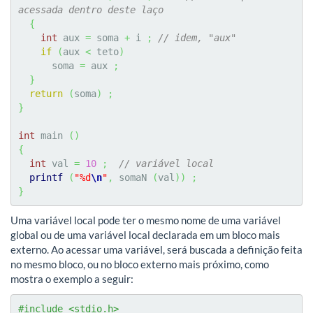
acessada dentro deste laço
{
int
 aux 
=
 soma 
+
 i 
;
// idem, "aux"
if
(
aux 
<
 teto
)
      soma 
=
 aux 
;
}
return
(
soma
)
;
}
int
 main 
(
)
{
int
 val 
=
10
;
// variável local
printf
(
"%d
\n
"
,
 somaN 
(
val
)
)
;
}
Uma variável local pode ter o mesmo nome de uma variável
global ou de uma variável local declarada em um bloco mais
externo. Ao acessar uma variável, será buscada a definição feita
no mesmo bloco, ou no bloco externo mais próximo, como
mostra o exemplo a seguir:
#include <stdio.h>