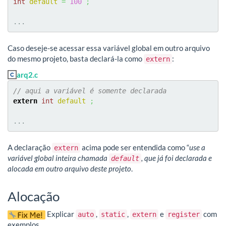
int
default
=
100
;
...
Caso deseje-se acessar essa variável global em outro arquivo
do mesmo projeto, basta declará-la como
:
extern
arq2.c
// aqui a variável é somente declarada
extern
int
default
;
...
A declaração
acima pode ser entendida como “
use a
extern
variável global inteira chamada
, que já foi declarada e
default
alocada em outro arquivo deste projeto
.
Alocação
Explicar
,
,
e
com
auto
static
extern
register
exemplos