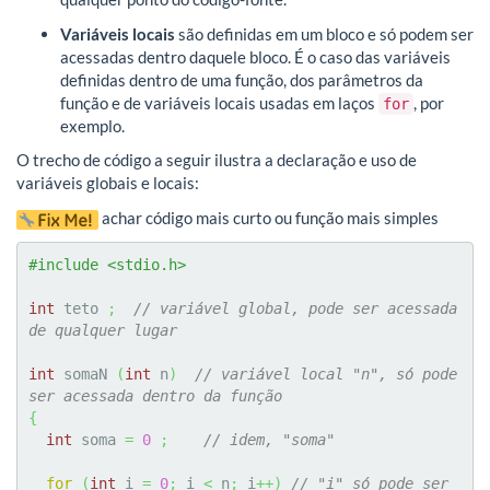
Variáveis locais
são definidas em um bloco e só podem ser
acessadas dentro daquele bloco. É o caso das variáveis
definidas dentro de uma função, dos parâmetros da
função e de variáveis locais usadas em laços
, por
for
exemplo.
O trecho de código a seguir ilustra a declaração e uso de
variáveis globais e locais:
achar código mais curto ou função mais simples
#include <stdio.h>
int
 teto 
;
// variável global, pode ser acessada 
de qualquer lugar
int
 somaN 
(
int
 n
)
// variável local "n", só pode 
ser acessada dentro da função
{
int
 soma 
=
0
;
// idem, "soma"
for
(
int
 i 
=
0
;
 i 
<
 n
;
 i
++
)
// "i" só pode ser 