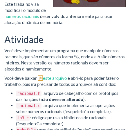
Este trabalho visa
modificar o módulo de
números racionais
desenvolvido anteriormente para usar
alocação dinâmica de memória.
Atividade
Você deve implementar um programa que manipule números
a
racionais, que são números da forma
/
, onde
a
e
b
são números
b
inteiros. Nesta versão, os números racionais devem ser
alocados dinamicamente.
Você deve baixar
este arquivo
e abri-lo para poder fazer o
trabalho, pois irá precisar de todos os arquivos ali contidos:
: arquivo de cabeçalho com os protótipos
racional.h
das funções (
não deve ser alterado
).
: arquivo que implementa as operações
racional.c
sobre números racionais (“esqueleto” a completar).
: código que usa a biblioteca de racionais
tp3.c
(“esqueleto” a completar).
: arquivo do utilitário “make” para compilar seu