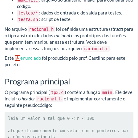
makefile
código.
: dados de entrada e de saída para testes.
testes/*
: script de teste.
testa.sh
No arquivo
foi definida uma estrutura (
struct
) para
racional.h
o tipo abstrato de dados
racional
e os protótipos das funções
que permitem manipular essa estrutura. Você deve
implementar essas funções no arquivo
.
racional.c
Este
enunciado
foi produzido pelo prof. Castilho para este
projeto.
Programa principal
O programa principal (
) contém a função
. Ele deve
tp3.c
main
incluir o
header
e implementar corretamente o
racional.h
seguinte pseudocódigo:
leia um valor n tal que 0 < n < 100

aloque dinamicamente um vetor com n ponteiros par
a números racionais
