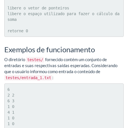
libere o vetor de ponteiros

libere o espaço utilizado para fazer o cálculo da 
soma

retorne 0
Exemplos de funcionamento
O diretório
fornecido contém um conjunto de
testes/
entradas e suas respectivas saídas esperadas. Considerando
que o usuário informou como entrada o conteúdo de
:
testes/entrada_1.txt
6

2 2

6 3

1 0

4 1

1 0

1 0