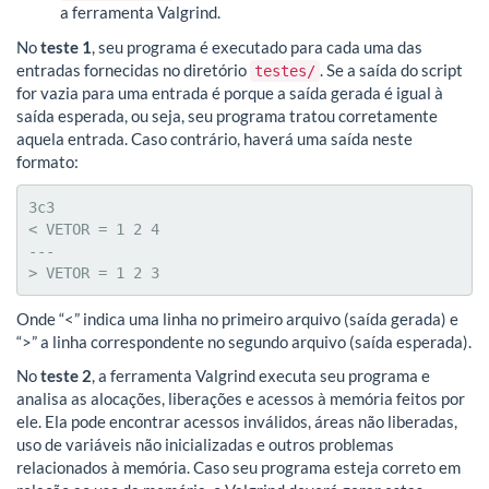
a ferramenta Valgrind.
No
teste 1
, seu programa é executado para cada uma das
entradas fornecidas no diretório
. Se a saída do script
testes/
for vazia para uma entrada é porque a saída gerada é igual à
saída esperada, ou seja, seu programa tratou corretamente
aquela entrada. Caso contrário, haverá uma saída neste
formato:
3c3

< VETOR = 1 2 4

---

> VETOR = 1 2 3
Onde “<” indica uma linha no primeiro arquivo (saída gerada) e
“>” a linha correspondente no segundo arquivo (saída esperada).
No
teste 2
, a ferramenta Valgrind executa seu programa e
analisa as alocações, liberações e acessos à memória feitos por
ele. Ela pode encontrar acessos inválidos, áreas não liberadas,
uso de variáveis não inicializadas e outros problemas
relacionados à memória. Caso seu programa esteja correto em