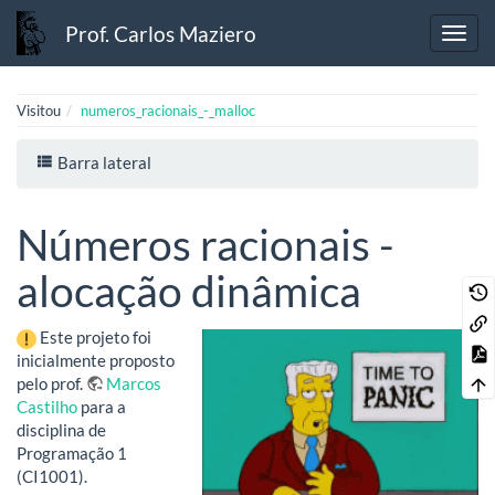
Prof. Carlos Maziero
Visitou
numeros_racionais_-_malloc
Barra lateral
Números racionais -
alocação dinâmica
Este projeto foi
inicialmente proposto
pelo prof.
Marcos
Castilho
para a
disciplina de
Programação 1
(CI1001).