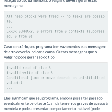
relação ao uso da memória, o Valgrind deverá gerar estas
mensagens:
All heap blocks were freed -- no leaks are possib
le.

...

ERROR SUMMARY: 0 errors from 0 contexts (suppress
ed: 0 from 0)
Caso contrário, seu programa tem vazamentos e as mensagens
de erro deverão indicar a causa. Outras mensagens que o
Valgrind pode gerar são do tipo:
Invalid read of size 8

Invalid write of size 8

Conditional jump or move depends on uninitialised 
value(s)

...
Elas significam que seu programa, embora possa ter passado
eventualmente pelo teste 1, ainda tem erros graves de acesso à
memória e pode apresentar comportamento instável (pode