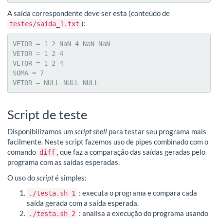
A saída correspondente deve ser esta (conteúdo de
):
testes/saida_1.txt
VETOR = 1 2 NaN 4 NaN NaN 

VETOR = 1 2 4 

VETOR = 1 2 4 

SOMA = 7

VETOR = NULL NULL NULL 
Script de teste
Disponibilizamos um
script shell
para testar seu programa mais
facilmente. Neste script fazemos uso de pipes combinado com o
comando
, que faz a comparação das saídas geradas pelo
diff
programa com as saídas esperadas.
O uso do
script
é simples:
: executa o programa e compara cada
./testa.sh 1
saída gerada com a saída esperada.
: analisa a execução do programa usando
./testa.sh 2