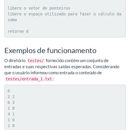
libere o vetor de ponteiros

libere o espaço utilizado para fazer o cálculo da 
soma

retorne 0
Exemplos de funcionamento
O diretório
fornecido contém um conjunto de
testes/
entradas e suas respectivas saídas esperadas. Considerando
que o usuário informou como entrada o conteúdo de
:
testes/entrada_1.txt
6

2 2

6 3

1 0

4 1

1 0

1 0