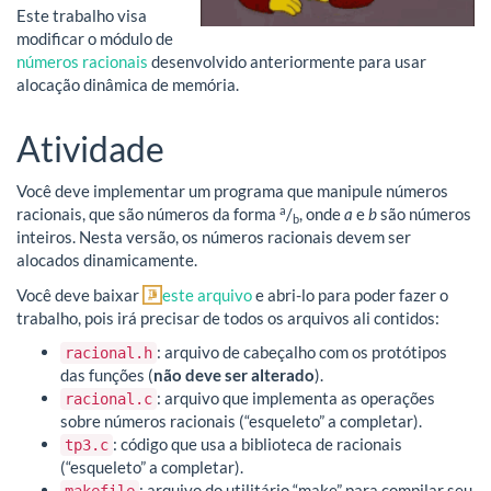
Este trabalho visa
modificar o módulo de
números racionais
desenvolvido anteriormente para usar
alocação dinâmica de memória.
Atividade
Você deve implementar um programa que manipule números
a
racionais, que são números da forma
/
, onde
a
e
b
são números
b
inteiros. Nesta versão, os números racionais devem ser
alocados dinamicamente.
Você deve baixar
este arquivo
e abri-lo para poder fazer o
trabalho, pois irá precisar de todos os arquivos ali contidos:
: arquivo de cabeçalho com os protótipos
racional.h
das funções (
não deve ser alterado
).
: arquivo que implementa as operações
racional.c
sobre números racionais (“esqueleto” a completar).
: código que usa a biblioteca de racionais
tp3.c
(“esqueleto” a completar).
: arquivo do utilitário “make” para compilar seu