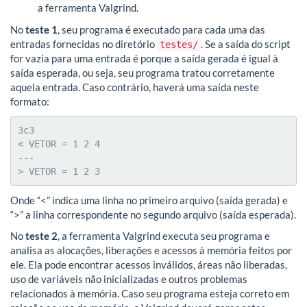
a ferramenta Valgrind.
No
teste 1
, seu programa é executado para cada uma das
entradas fornecidas no diretório
. Se a saída do script
testes/
for vazia para uma entrada é porque a saída gerada é igual à
saída esperada, ou seja, seu programa tratou corretamente
aquela entrada. Caso contrário, haverá uma saída neste
formato:
3c3

< VETOR = 1 2 4

---

> VETOR = 1 2 3
Onde “<” indica uma linha no primeiro arquivo (saída gerada) e
“>” a linha correspondente no segundo arquivo (saída esperada).
No
teste 2
, a ferramenta Valgrind executa seu programa e
analisa as alocações, liberações e acessos à memória feitos por
ele. Ela pode encontrar acessos inválidos, áreas não liberadas,
uso de variáveis não inicializadas e outros problemas
relacionados à memória. Caso seu programa esteja correto em