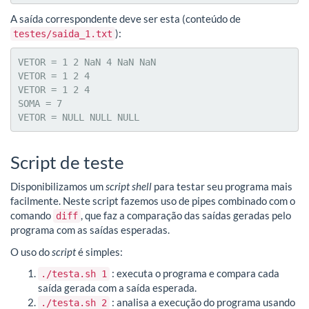
A saída correspondente deve ser esta (conteúdo de
):
testes/saida_1.txt
VETOR = 1 2 NaN 4 NaN NaN 

VETOR = 1 2 4 

VETOR = 1 2 4 

SOMA = 7

VETOR = NULL NULL NULL 
Script de teste
Disponibilizamos um
script shell
para testar seu programa mais
facilmente. Neste script fazemos uso de pipes combinado com o
comando
, que faz a comparação das saídas geradas pelo
diff
programa com as saídas esperadas.
O uso do
script
é simples:
: executa o programa e compara cada
./testa.sh 1
saída gerada com a saída esperada.
: analisa a execução do programa usando
./testa.sh 2