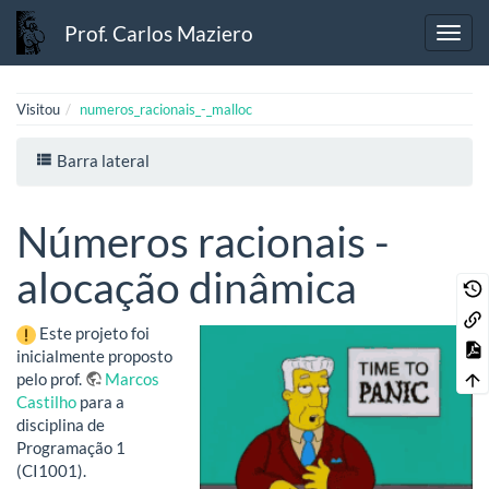
Prof. Carlos Maziero
Visitou
numeros_racionais_-_malloc
Barra lateral
Números racionais -
alocação dinâmica
Este projeto foi
inicialmente proposto
pelo prof.
Marcos
Castilho
para a
disciplina de
Programação 1
(CI1001).