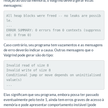
relação ao uso da memória, o Valgrind deverá gerar estas
mensagens:
All heap blocks were freed -- no leaks are possib
le.

...

ERROR SUMMARY: 0 errors from 0 contexts (suppress
ed: 0 from 0)
Caso contrário, seu programa tem vazamentos e as mensagens
de erro deverão indicar a causa. Outras mensagens que o
Valgrind pode gerar são do tipo:
Invalid read of size 8

Invalid write of size 8

Conditional jump or move depends on uninitialised 
value(s)

...
Elas significam que seu programa, embora possa ter passado
eventualmente pelo teste 1, ainda tem erros graves de acesso à
memória e pode apresentar comportamento instável (pode