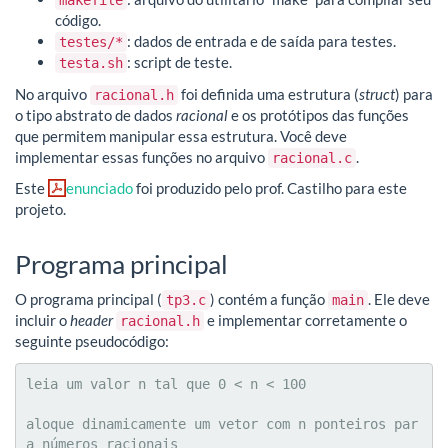
makefile
código.
: dados de entrada e de saída para testes.
testes/*
: script de teste.
testa.sh
No arquivo
foi definida uma estrutura (
struct
) para
racional.h
o tipo abstrato de dados
racional
e os protótipos das funções
que permitem manipular essa estrutura. Você deve
implementar essas funções no arquivo
.
racional.c
Este
enunciado
foi produzido pelo prof. Castilho para este
projeto.
Programa principal
O programa principal (
) contém a função
. Ele deve
tp3.c
main
incluir o
header
e implementar corretamente o
racional.h
seguinte pseudocódigo:
leia um valor n tal que 0 < n < 100

aloque dinamicamente um vetor com n ponteiros par
a números racionais
