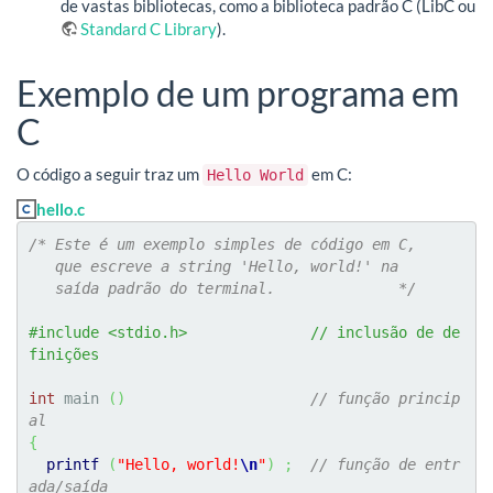
de vastas bibliotecas, como a biblioteca padrão C (LibC ou
Standard C Library
).
Exemplo de um programa em
C
O código a seguir traz um
em C:
Hello World
hello.c
/* Este é um exemplo simples de código em C,

   que escreve a string 'Hello, world!' na

   saída padrão do terminal.              */
#include <stdio.h>              // inclusão de de
finições
int
 main 
(
)
// função princip
al
{
printf
(
"Hello, world!
\n
"
)
;
// função de entr
ada/saída