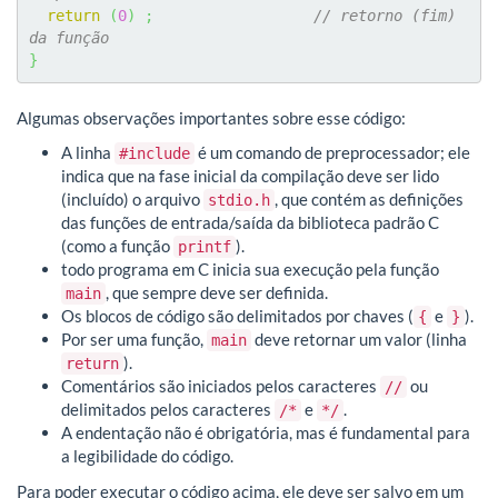
return
(
0
)
;
// retorno (fim) 
da função
}
Algumas observações importantes sobre esse código:
A linha
é um comando de preprocessador; ele
#include
indica que na fase inicial da compilação deve ser lido
(incluído) o arquivo
, que contém as definições
stdio.h
das funções de entrada/saída da biblioteca padrão C
(como a função
).
printf
todo programa em C inicia sua execução pela função
, que sempre deve ser definida.
main
Os blocos de código são delimitados por chaves (
e
).
{
}
Por ser uma função,
deve retornar um valor (linha
main
).
return
Comentários são iniciados pelos caracteres
ou
//
delimitados pelos caracteres
e
.
/*
*/
A endentação não é obrigatória, mas é fundamental para
a legibilidade do código.
Para poder executar o código acima, ele deve ser salvo em um