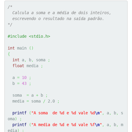
/*

  Calcula a soma e a média de dois inteiros,

  escrevendo o resultado na saída padrão.

*/
#include <stdio.h>
int
 main 
(
)
{
int
 a
,
 b
,
 soma 
;
float
 media 
;
  a 
=
10
;
  b 
=
43
;
  soma  
=
 a 
+
 b 
;
  media 
=
 soma 
/
2.0
;
printf
(
"A soma  de %d e %d vale %d
\n
"
,
 a
,
 b
,
 s
oma
)
;
printf
(
"A media de %d e %d vale %f
\n
"
,
 a
,
 b
,
 m
edia
)
;