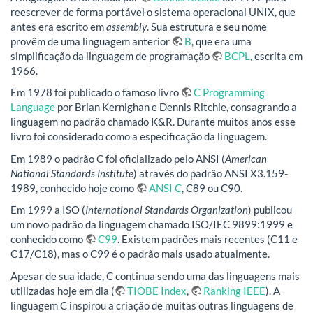
reescrever de forma portável o sistema operacional UNIX, que
antes era escrito em
assembly
. Sua estrutura e seu nome
provêm de uma linguagem anterior
B
, que era uma
simplificação da linguagem de programação
BCPL
, escrita em
1966.
Em 1978 foi publicado o famoso livro
C Programming
Language
por Brian Kernighan e Dennis Ritchie, consagrando a
linguagem no padrão chamado K&R. Durante muitos anos esse
livro foi considerado como a especificação da linguagem.
Em 1989 o padrão C foi oficializado pelo ANSI (
American
National Standards Institute
) através do padrão ANSI X3.159-
1989, conhecido hoje como
ANSI C
, C89 ou C90.
Em 1999 a ISO (
International Standards Organization
) publicou
um novo padrão da linguagem chamado ISO/IEC 9899:1999 e
conhecido como
C99
. Existem padrões mais recentes (C11 e
C17/C18), mas o C99 é o padrão mais usado atualmente.
Apesar de sua idade, C continua sendo uma das linguagens mais
utilizadas hoje em dia (
TIOBE Index
,
Ranking IEEE
). A
linguagem C inspirou a criação de muitas outras linguagens de