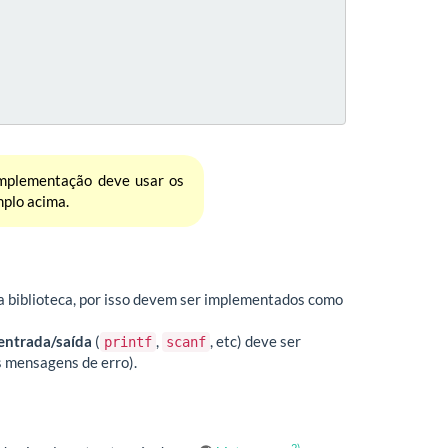
implementação deve usar os
mplo acima.
 biblioteca, por isso devem ser implementados como
entrada/saída
(
,
, etc) deve ser
printf
scanf
s mensagens de erro).
2)