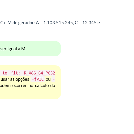
 C e M do gerador: A = 1.103.515.245, C = 12.345 e
ser igual a M.
 to fit: R_X86_64_PC32
 usar as opções
ou
-fPIC
-
podem ocorrer no cálculo do