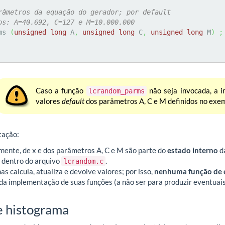
râmetros da equação do gerador; por default
os: A=40.692, C=127 e M=10.000.000
ms 
(
unsigned
long
 A
,
unsigned
long
 C
,
unsigned
long
 M
)
;
Caso a função
não seja invocada, a 
lcrandom_parms
valores
default
dos parâmetros A, C e M definidos no exe
tação:
mente, de x e dos parâmetros A, C e M são parte do
estado interno
da
s dentro do arquivo
.
lcrandom.c
as calcula, atualiza e devolve valores; por isso,
nenhuma função de 
a implementação de suas funções (a não ser para produzir eventuai
e histograma