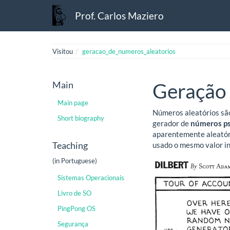
Prof. Carlos Maziero
Visitou
geracao_de_numeros_aleatorios
Main
Geração 
Main page
Números aleatórios são
Short biography
gerador de
números ps
aparentemente aleatóri
Teaching
usado o mesmo valor in
(in Portuguese)
Sistemas Operacionais
Livro de SO
PingPong OS
Segurança