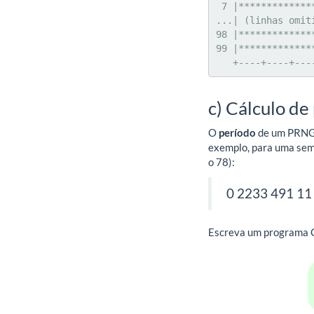
 7 |******************************

...| (linhas omiti
98 |*************
99 |*************
   +----+----+-
c) Cálculo de
O
período
de um PRNG c
exemplo, para uma sem
o 78):
0 2233 491 1
Escreva um programa C 