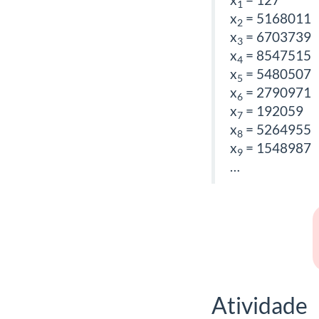
1
x
= 5168011
2
x
= 6703739
3
x
= 8547515
4
x
= 5480507
5
x
= 2790971
6
x
= 192059
7
x
= 5264955
8
x
= 1548987
9
…
Atividade