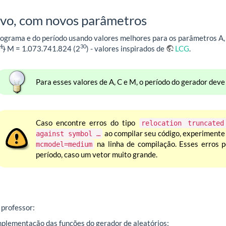
ovo, com novos parâmetros
stograma e do período usando valores melhores para os parâmetros A,
1
30
)
M = 1.073.741.824 (2
) - valores inspirados de
LCG
.
Para esses valores de A, C e M, o período do gerador deve 
Caso encontre erros do tipo
relocation truncated
ao compilar seu código, experimente
against symbol …
na linha de compilação. Esses erros 
mcmodel=medium
período, caso um vetor muito grande.
 professor:
mplementação das funções do gerador de aleatórios;