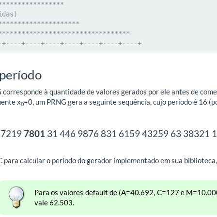
das)

*********************

**********************************

---+----+----+----+----+----+----+----+
 período
orresponde à quantidade de valores gerados por ele antes de começ
ente x
=0, um PRNG gera a seguinte sequência, cujo período é 16 (po
0
1 7219
7801
31 446 9876 831 6159 43259 63 38321 
para calcular o período do gerador implementado em sua biblioteca, 
Para os valores default de (A=40.692, C=127 e M=10.000
vale 62.503.