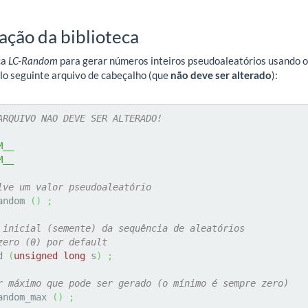
ação da biblioteca
ca
LC-Random
para gerar números inteiros pseudoaleatórios usando o 
elo seguinte arquivo de cabeçalho (que
não deve ser alterado
):
ARQUIVO NAO DEVE SER ALTERADO!
M__
M__
lve um valor pseudoaleatório
andom 
(
)
;
 inicial (semente) da sequência de aleatórios
zero (0) por default
d 
(
unsigned
long
 s
)
;
r máximo que pode ser gerado (o mínimo é sempre zero)
andom_max 
(
)
;