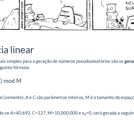
a linear
is simples para a geração de números pseudoaleatórios são os
gera
eguinte fórmula:
C) mod M
cial (semente), A e C são parâmetros inteiros, M é o tamanho do espaço
ndo-se A=40.692, C=127, M=10.000.000 e x
=0, será gerada a segui
0