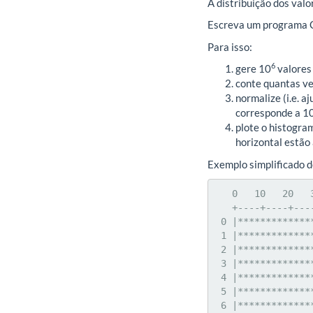
A distribuição dos val
Escreva um programa C 
Para isso:
6
gere 10
valores 
conte quantas ve
normalize (i.e. a
corresponde a 1
plote o histogra
horizontal estão
Exemplo simplificado 
   0   10   20   30   40   50   60   70   80   90   100

   +----+----+----+----+----+----+----+----+----+----+

 0 |*****************************

 1 |**************************************************

 2 |****************************************

 3 |******************************************

 4 |***********************************

 5 |*******************************

 6 |****************************
