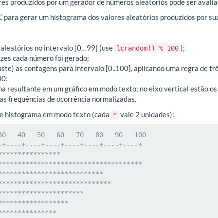
ores produzidos por um gerador de números aleatórios pode ser aval
para gerar um histograma dos valores aleatórios produzidos por sua
aleatórios no intervalo [0…99] (use
);
lcrandom() % 100
zes cada número foi gerado;
juste) as contagens para intervalo [0..100], aplicando uma regra de t
00;
ma resultante em um gráfico em modo texto; no eixo vertical estão os 
 as frequências de ocorrência normalizadas.
de histograma em modo texto (cada
vale 2 unidades):
*