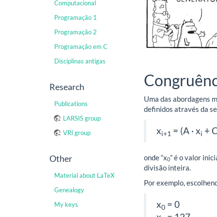
Computacional
Programação 1
Programação 2
Programação em C
Disciplinas antigas
Congruênci
Research
Uma das abordagens ma
Publications
definidos através da s
LARSIS group
x
= (A · x
+ 
VRI group
i+1
i
onde “x
” é o valor ini
Other
0
divisão inteira.
Material about LaTeX
Por exemplo, escolhe
Genealogy
x
= 0
My keys
0
x
= 127