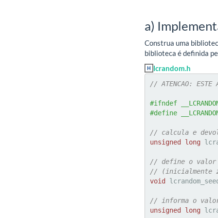
a) Implement
Construa uma bibliote
biblioteca é definida p
lcrandom.h
// ATENCAO: ESTE 
#ifndef __LCRANDO
#define __LCRANDO
// calcula e devo
unsigned
long
 lcr
// define o valor
// (inicialmente 
void
 lcrandom_see
// informa o valo
unsigned
long
 lcr