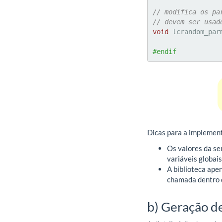
// modifica os pa
// devem ser usad
void
 lcrandom_par
#endif
Dicas para a implemen
Os valores da se
variáveis globai
A biblioteca apen
chamada dentro d
b) Geração d