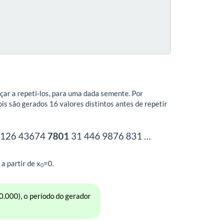
ar a repeti-los, para uma dada semente. Por
is são gerados 16 valores distintos antes de repetir
1126 43674
7801
31 446 9876 831 …
a partir de x
=0.
0
.000), o período do gerador