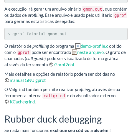
A execução irá gerar um arquivo binário
, que contém
gmon.out
os dados de
profiling
. Esse arquivo é usado pelo utilitário
gprof
para gerar as estatísticas desejadas:
$ gprof fatorial gmon.out
O relatório de
profilling
do programa
demo-profile.c
obtido
com o
pode ser encontrado
neste arquivo
. O grafo de
gprof
chamadas (
call graph
) pode ser visualizado de forma gráfica
através da ferramenta
Gprof2dot
.
Mais detalhes e opções de relatório podem ser obtidas no
manual GNU gprof
.
O Valgrind também permite realizar
profiling
, através de sua
ferramenta interna
e do visualizador externo
callgrind
KCachegrind
.
Rubber duck debugging
Se nada mais funcionar,
explique seu código a alguém
!