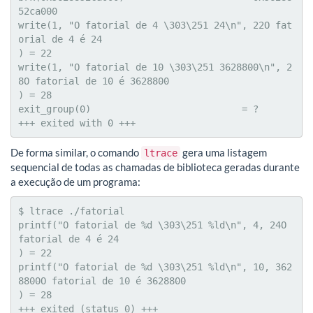
52ca000

write(1, "O fatorial de 4 \303\251 24\n", 22O fat
orial de 4 é 24

) = 22

write(1, "O fatorial de 10 \303\251 3628800\n", 2
8O fatorial de 10 é 3628800

) = 28

exit_group(0)                           = ?

De forma similar, o comando
gera uma listagem
ltrace
sequencial de todas as chamadas de biblioteca geradas durante
a execução de um programa:
$ ltrace ./fatorial

printf("O fatorial de %d \303\251 %ld\n", 4, 24O 
fatorial de 4 é 24

) = 22

printf("O fatorial de %d \303\251 %ld\n", 10, 362
8800O fatorial de 10 é 3628800

) = 28

+++ exited (status 0) +++