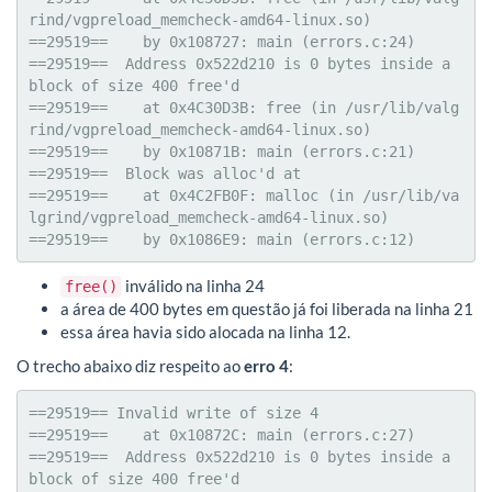
rind/vgpreload_memcheck-amd64-linux.so)

==29519==    by 0x108727: main (errors.c:24)

==29519==  Address 0x522d210 is 0 bytes inside a 
block of size 400 free'd

==29519==    at 0x4C30D3B: free (in /usr/lib/valg
rind/vgpreload_memcheck-amd64-linux.so)

==29519==    by 0x10871B: main (errors.c:21)

==29519==  Block was alloc'd at

==29519==    at 0x4C2FB0F: malloc (in /usr/lib/va
lgrind/vgpreload_memcheck-amd64-linux.so)

==29519==    by 0x1086E9: main (errors.c:12)
inválido na linha 24
free()
a área de 400 bytes em questão já foi liberada na linha 21
essa área havia sido alocada na linha 12.
O trecho abaixo diz respeito ao
erro 4
:
==29519== Invalid write of size 4

==29519==    at 0x10872C: main (errors.c:27)

==29519==  Address 0x522d210 is 0 bytes inside a 
block of size 400 free'd
