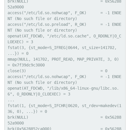
brk(NULL)                               = 0x56288
52a9000

access("/etc/ld.so.nohwcap", F_OK)      = -1 ENOE
NT (No such file or directory)

access("/etc/ld.so.preload", R_OK)      = -1 ENOE
NT (No such file or directory)

openat(AT_FDCWD, "/etc/ld.so.cache", O_RDONLY|O_C
LOEXEC) = 3

fstat(3, {st_mode=S_IFREG|0644, st_size=141702, 
...}) = 0

mmap(NULL, 141702, PROT_READ, MAP_PRIVATE, 3, 0) 
= 0x7f39dc9c3000

close(3)                                = 0

access("/etc/ld.so.nohwcap", F_OK)      = -1 ENOE
NT (No such file or directory)

openat(AT_FDCWD, "/lib/x86_64-linux-gnu/libc.so.
6", O_RDONLY|O_CLOEXEC) = 3

...

fstat(1, {st_mode=S_IFCHR|0620, st_rdev=makedev(1
36, 0), ...}) = 0

brk(NULL)                               = 0x56288
52a9000

brk(0x5628852ca000)                     = 0x56288