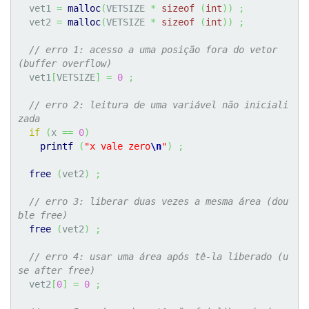
  vet1 
=
malloc
(
VETSIZE 
*
sizeof
(
int
)
)
;
  vet2 
=
malloc
(
VETSIZE 
*
sizeof
(
int
)
)
;
// erro 1: acesso a uma posição fora do vetor 
(buffer overflow)
  vet1
[
VETSIZE
]
=
0
;
// erro 2: leitura de uma variável não iniciali
zada
if
(
x 
==
0
)
printf
(
"x vale zero
\n
"
)
;
free
(
vet2
)
;
// erro 3: liberar duas vezes a mesma área (dou
ble free)
free
(
vet2
)
;
// erro 4: usar uma área após tê-la liberado (u
se after free)
  vet2
[
0
]
=
0
;