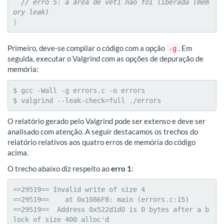
// erro 5: a área de vet1 não foi liberada (mem
ory leak)
}
Primeiro, deve-se compilar o código com a opção
. Em
-g
seguida, executar o Valgrind com as opções de depuração de
memória:
$ gcc -Wall -g errors.c -o errors

$ valgrind --leak-check=full ./errors
O relatório gerado pelo Valgrind pode ser extenso e deve ser
analisado com atenção. A seguir destacamos os trechos do
relatório relativos aos quatro erros de memória do código
acima.
O trecho abaixo diz respeito ao
erro 1
:
==29519== Invalid write of size 4

==29519==    at 0x1086F8: main (errors.c:15)

==29519==  Address 0x522d1d0 is 0 bytes after a b
lock of size 400 alloc'd
