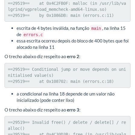
==29519==    at 0x4C2FB0F: malloc (in /usr/lib/va
lgrind/vgpreload_memcheck-amd64-linux.so)

==29519==    by 0x1086DB: main (errors.c:11)
escrita de 4 bytes inválida, na função
, na linha 15
main
de
errors.c
essa escrita ocorreu depois do bloco de 400 bytes que foi
alocado na linha 11
O trecho abaixo diz respeito ao
erro 2
:
==29519== Conditional jump or move depends on uni
nitialised value(s)

==29519==    at 0x108702: main (errors.c:18)
a condicional na linha 18 depende de um valor não
inicializado (pode conter lixo)
O trecho abaixo diz respeito ao
erro 3
:
==29519== Invalid free() / delete / delete[] / re
alloc()

==29519==    at 0x4C30D3B: free (in /usr/lib/valg