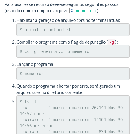
Para usar esse recurso deve-se seguir os seguintes passos
(usando como exemplo o arquivo
memerror.c
):
Habilitar a geração de arquivo
core
no terminal atual:
$ ulimit -c unlimited
Compilar o programa com o flag de depuração (
):
-g
$ cc -g memerror.c -o memerror
Lançar o programa:
$ memerror
Quando o programa abortar por erro, será gerado um
arquivo
core
no diretório corrente:
$ ls -l

-rw-------  1 maziero maziero 262144 Nov 30 
14:57 core

-rwxrwxr-x  1 maziero maziero  11104 Nov 30 
14:56 memerror

-rw-rw-r--  1 maziero maziero    839 Nov 30 