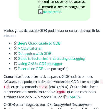
encontrar os erros de acesso
à memória neste programa:
memerror.c
.
Vários guias de uso do GDB podem ser encontrados nos links
abaixo:
Beej's Quick Guide to GDB
A GDB tutorial
Debugging with GDB
Guide to faster, less frustrating debugging
Using GNU's GDB debugger
Tutorial de GDB
(em português)
Como interfaces alternativas para o GDB, existe o modo
NCurses
, que pode ser ativado invocando o GDB com a opção
-
ou pelo comando
(
ctrl-x ctrl-a
). Outras interfaces
tui
^x^a
disponíveis em modo texto são o
, que usa comandos
cgdb
similares aos do VI, e o modo GDB do
EMACS
.
O GDB está integrado em IDEs (
Integrated Development