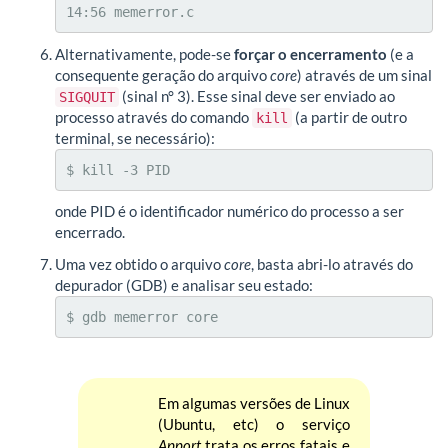
14:56 memerror.c
Alternativamente, pode-se
forçar o encerramento
(e a
consequente geração do arquivo
core
) através de um sinal
(sinal n° 3). Esse sinal deve ser enviado ao
SIGQUIT
processo através do comando
(a partir de outro
kill
terminal, se necessário):
$ kill -3 PID
onde PID é o identificador numérico do processo a ser
encerrado.
Uma vez obtido o arquivo
core
, basta abri-lo através do
depurador (GDB) e analisar seu estado:
$ gdb memerror core
Em algumas versões de Linux
(Ubuntu, etc) o serviço
Apport
trata os erros fatais e