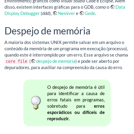
Environments
) gráficos como
Visual Studio Code
e
Eclipse
. Além
disso, existem interfaces gráficas para o GDB, como o
Data
Display Debugger
(ddd),
Nemiver
e
Gede
.
Despejo de memória
A maioria dos sistemas UNIX permite salvar em um arquivo o
conteúdo da memória de um programa em execução (processo),
quando este é interrompido por um erro. Esse arquivo se chama
(
despejo de memória
) e pode ser aberto por
core file
depuradores, para auxiliar na compreensão da causa do erro.
O despejo de memória é útil
para identificar a causa de
erros fatais em programas,
sobretudo para
erros
esporádicos ou difíceis de
reproduzir
.