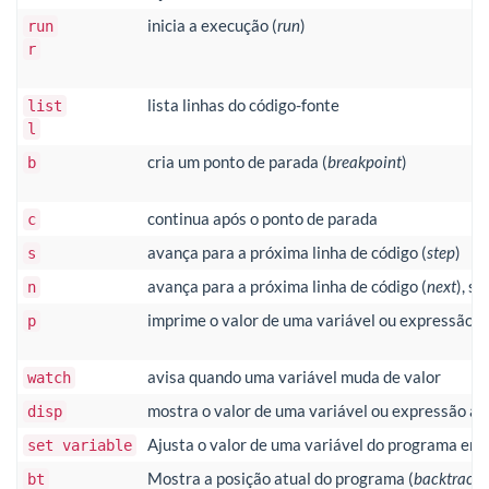
inicia a execução (
run
)
run
r
lista linhas do código-fonte
list
l
cria um ponto de parada (
breakpoint
)
b
continua após o ponto de parada
c
avança para a próxima linha de código (
step
)
s
avança para a próxima linha de código (
next
), s
n
imprime o valor de uma variável ou expressão
p
avisa quando uma variável muda de valor
watch
mostra o valor de uma variável ou expressão a 
disp
Ajusta o valor de uma variável do programa em 
set variable
Mostra a posição atual do programa (
backtrace
)
bt