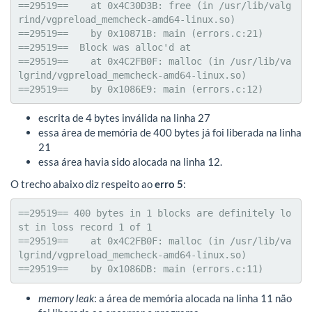
==29519==    at 0x4C30D3B: free (in /usr/lib/valg
rind/vgpreload_memcheck-amd64-linux.so)

==29519==    by 0x10871B: main (errors.c:21)

==29519==  Block was alloc'd at

==29519==    at 0x4C2FB0F: malloc (in /usr/lib/va
lgrind/vgpreload_memcheck-amd64-linux.so)

==29519==    by 0x1086E9: main (errors.c:12)
escrita de 4 bytes inválida na linha 27
essa área de memória de 400 bytes já foi liberada na linha
21
essa área havia sido alocada na linha 12.
O trecho abaixo diz respeito ao
erro 5
:
==29519== 400 bytes in 1 blocks are definitely lo
st in loss record 1 of 1

==29519==    at 0x4C2FB0F: malloc (in /usr/lib/va
lgrind/vgpreload_memcheck-amd64-linux.so)

==29519==    by 0x1086DB: main (errors.c:11)
memory leak
: a área de memória alocada na linha 11 não