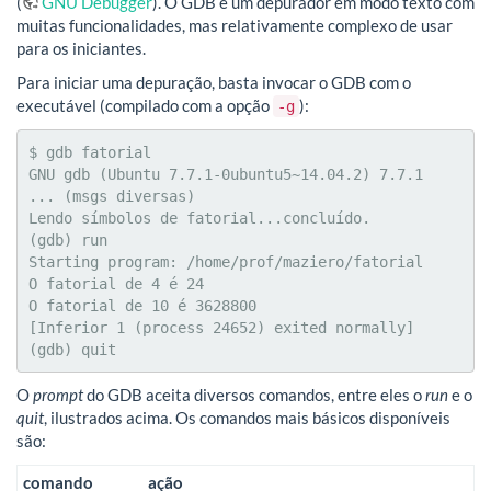
(
GNU Debugger
). O GDB é um depurador em modo texto com
muitas funcionalidades, mas relativamente complexo de usar
para os iniciantes.
Para iniciar uma depuração, basta invocar o GDB com o
executável (compilado com a opção
):
-g
$ gdb fatorial

GNU gdb (Ubuntu 7.7.1-0ubuntu5~14.04.2) 7.7.1

... (msgs diversas)

Lendo símbolos de fatorial...concluído.

(gdb) run

Starting program: /home/prof/maziero/fatorial 

O fatorial de 4 é 24

O fatorial de 10 é 3628800

[Inferior 1 (process 24652) exited normally]

(gdb) quit
O
prompt
do GDB aceita diversos comandos, entre eles o
run
e o
quit
, ilustrados acima. Os comandos mais básicos disponíveis
são:
comando
ação