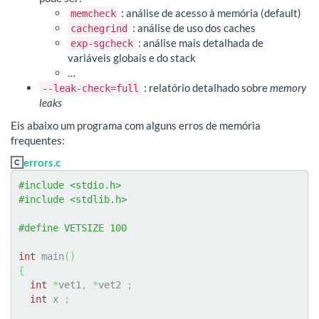
: análise de acesso à memória (default)
memcheck
: análise de uso dos caches
cachegrind
: análise mais detalhada de
exp-sgcheck
variáveis globais e do stack
…
: relatório detalhado sobre
memory
--leak-check=full
leaks
Eis abaixo um programa com alguns erros de memória
frequentes:
errors.c
#include <stdio.h>
#include <stdlib.h>
#define VETSIZE 100
int
 main
(
)
{
int
*
vet1
,
*
vet2 
;
int
 x 
;