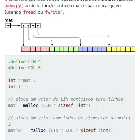
) ou de leitura/escrita da matriz para um arquivo
memcpy
(usando
ou
).
fread
fwrite
#define LIN 4
#define COL 6
int
**
mat 
;
int
 i
,
 j 
;
// aloca um vetor de LIN ponteiros para linhas
mat 
=
malloc
(
LIN 
*
sizeof
(
int
*
)
)
;
// aloca um vetor com todos os elementos da matri
z
mat
[
0
]
=
malloc
(
LIN 
*
 COL 
*
sizeof
(
int
)
)
;