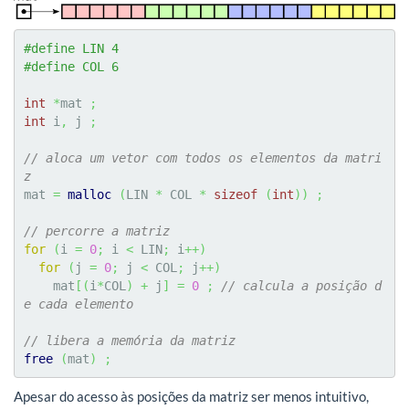
#define LIN 4
#define COL 6
int
*
mat 
;
int
 i
,
 j 
;
// aloca um vetor com todos os elementos da matri
z
mat 
=
malloc
(
LIN 
*
 COL 
*
sizeof
(
int
)
)
;
// percorre a matriz
for
(
i 
=
0
;
 i 
<
 LIN
;
 i
++
)
for
(
j 
=
0
;
 j 
<
 COL
;
 j
++
)
    mat
[
(
i
*
COL
)
+
 j
]
=
0
;
// calcula a posição d
e cada elemento
// libera a memória da matriz
free
(
mat
)
;
Apesar do acesso às posições da matriz ser menos intuitivo,