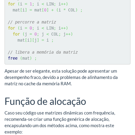
for
(
i 
=
1
;
 i 
<
 LIN
;
 i
++
)
  mat
[
i
]
=
 mat
[
0
]
+
(
i 
*
 COL
)
;
// percorre a matriz
for
(
i 
=
0
;
 i 
<
 LIN
;
 i
++
)
for
(
j 
=
0
;
 j 
<
 COL
;
 j
++
)
    mat
[
i
]
[
j
]
=
 i 
;
// libera a memória da matriz
free
(
mat
)
;
Apesar de ser elegante, esta solução pode apresentar um
desempenho fraco, devido a problemas de alinhamento da
matriz no cache da memória RAM.
Função de alocação
Caso seu código use matrizes dinâmicas com frequência,
recomenda-se criar uma função genérica de alocação,
encapsulando um dos métodos acima, como mostra este
exemplo: