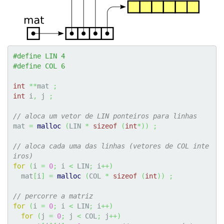
#define LIN 4
#define COL 6
int
**
mat 
;
int
 i
,
 j 
;
// aloca um vetor de LIN ponteiros para linhas
mat 
=
malloc
(
LIN 
*
sizeof
(
int
*
)
)
;
// aloca cada uma das linhas (vetores de COL inte
iros)
for
(
i 
=
0
;
 i 
<
 LIN
;
 i
++
)
  mat
[
i
]
=
malloc
(
COL 
*
sizeof
(
int
)
)
;
// percorre a matriz
for
(
i 
=
0
;
 i 
<
 LIN
;
 i
++
)
for
(
j 
=
0
;
 j 
<
 COL
;
 j
++
)