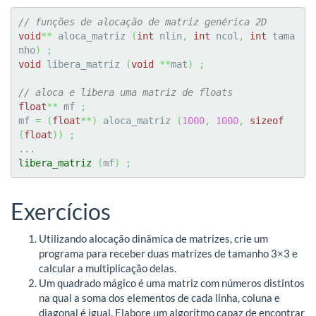
// funções de alocação de matriz genérica 2D
void
**
 aloca_matriz 
(
int
 nlin
,
int
 ncol
,
int
 tama
nho
)
;
void
 libera_matriz 
(
void
**
mat
)
;
// aloca e libera uma matriz de floats
float
**
 mf 
;
mf 
=
(
float
**
)
 aloca_matriz 
(
1000
,
1000
,
sizeof
(
float
)
)
;
libera_matriz
(
mf
)
;
Exercícios
Utilizando alocação dinâmica de matrizes, crie um
programa para receber duas matrizes de tamanho 3×3 e
calcular a multiplicação delas.
Um quadrado mágico é uma matriz com números distintos
na qual a soma dos elementos de cada linha, coluna e
diagonal é igual. Elabore um algoritmo capaz de encontrar