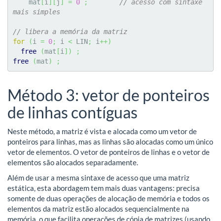
    mat
[
i
]
[
j
]
=
0
;
// acesso com sintaxe 
mais simples
// libera a memória da matriz
for
(
i 
=
0
;
 i 
<
 LIN
;
 i
++
)
free
(
mat
[
i
]
)
;
free
(
mat
)
;
Método 3: vetor de ponteiros
de linhas contíguas
Neste método, a matriz é vista e alocada como um vetor de
ponteiros para linhas, mas as linhas são alocadas como um único
vetor de elementos. O vetor de ponteiros de linhas e o vetor de
elementos são alocados separadamente.
Além de usar a mesma sintaxe de acesso que uma matriz
estática, esta abordagem tem mais duas vantagens: precisa
somente de duas operações de alocação de memória e todos os
elementos da matriz estão alocados sequencialmente na
memória, o que facilita operações de cópia de matrizes (usando