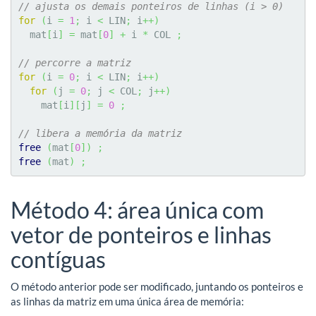
// ajusta os demais ponteiros de linhas (i > 0)
for
(
i 
=
1
;
 i 
<
 LIN
;
 i
++
)
  mat
[
i
]
=
 mat
[
0
]
+
 i 
*
 COL 
;
// percorre a matriz
for
(
i 
=
0
;
 i 
<
 LIN
;
 i
++
)
for
(
j 
=
0
;
 j 
<
 COL
;
 j
++
)
    mat
[
i
]
[
j
]
=
0
;
// libera a memória da matriz
free
(
mat
[
0
]
)
;
free
(
mat
)
;
Método 4: área única com
vetor de ponteiros e linhas
contíguas
O método anterior pode ser modificado, juntando os ponteiros e
as linhas da matriz em uma única área de memória: