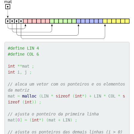
#define LIN 4
#define COL 6
int
**
mat 
;
int
 i
,
 j 
;
// aloca um vetor com os ponteiros e os elementos 
da matriz
mat 
=
malloc
(
LIN 
*
sizeof
(
int
*
)
+
 LIN 
*
 COL 
*
s
izeof
(
int
)
)
;
// ajusta o ponteiro da primeira linha
mat
[
0
]
=
(
int
*
)
(
mat 
+
 LIN
)
;
// ajusta os ponteiros das demais linhas (i > 0)