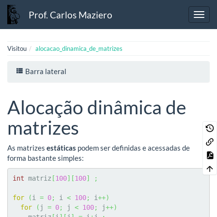
Prof. Carlos Maziero
Visitou
alocacao_dinamica_de_matrizes
Barra lateral
Alocação dinâmica de
matrizes
As matrizes
estáticas
podem ser definidas e acessadas de
forma bastante simples:
int
 matriz
[
100
]
[
100
]
;
for
(
i 
=
0
;
 i 
<
100
;
 i
++
)
for
(
j 
=
0
;
 j 
<
100
;
 j
++
)