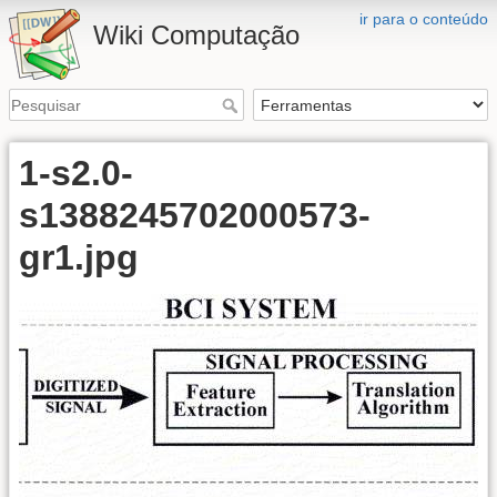
ir para o conteúdo
Wiki Computação
1-s2.0-
s1388245702000573-
gr1.jpg