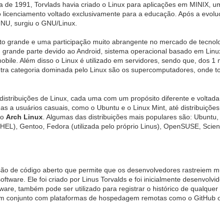
olta de 1991, Torvlads havia criado o Linux para aplicações em MINIX,
 licenciamento voltado exclusivamente para a educação. Após a evoluç
 GNU, surgiu o GNU/Linux.
to grande e uma participação muito abrangente no mercado de tecnolo
m grande parte devido ao Android, sistema operacional basado em Li
bile. Além disso o Linux é utilizado em servidores, sendo que, dos 1
utra categoria dominada pelo Linux são os supercomputadores, onde 
istribuições de Linux, cada uma com um propósito diferente e voltada p
as a usuários casuais, como o Ubuntu e o Linux Mint, até distribuiçõ
 o
Arch Linux
. Algumas das distribuições mais populares são: Ubuntu
HEL), Gentoo, Fedora (utilizada pelo próprio Linus), OpenSUSE, Scient
rsão de código aberto que permite que os desenvolvedores rastreiem 
tware. Ele foi criado por Linus Torvalds e foi inicialmente desenvolvid
are, também pode ser utilizado para registrar o histórico de qualquer 
m conjunto com plataformas de hospedagem remotas como o GitHub o