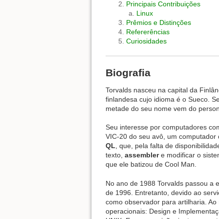
Principais Contribuições
Linux
Prêmios e Distinções
Refererências
Curiosidades
Biografia
Torvalds nasceu na capital da Finlând
finlandesa cujo idioma é o Sueco. S
metade do seu nome vem do personag
Seu interesse por computadores c
VIC-20 do seu avô, um computador 
QL
, que, pela falta de disponibilid
texto,
assembler
e modificar o sist
que ele batizou de Cool Man.
No ano de 1988 Torvalds passou a 
de 1996. Entretanto, devido ao serv
como observador para artilharia. Ao 
operacionais: Design e Implementaç