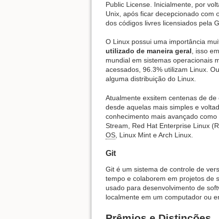
Public License. Inicialmente, por v
Unix, após ficar decepcionado com o
dos códigos livres licensiados pela
O Linux possui uma importância mui
utilizado de maneira geral
, isso e
mundial em sistemas operacionais mo
acessados, 96.3% utilizam Linux. O
alguma distribuição do Linux.
Atualmente exsitem centenas de de d
desde aquelas mais simples e voltad
conhecimento mais avançado como
Stream, Red Hat Enterprise Linux (R
OS
, Linux Mint e Arch Linux.
Git
Git é um sistema de controle de ve
tempo e colaborem em projetos de sof
usado para desenvolvimento de softw
localmente em um computador ou e
Prêmios e Distinções