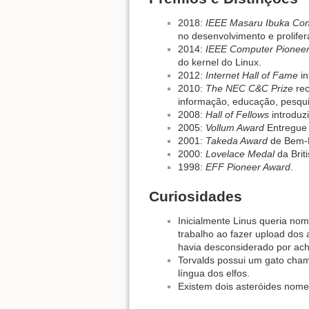
2018:
IEEE Masaru Ibuka Con
no desenvolvimento e prolife
2014:
IEEE Computer Pionee
do kernel do Linux.
2012:
Internet Hall of Fame
in
2010:
The NEC C&C Prize
rec
informação, educação, pesqui
2008:
Hall of Fellows
introduz
2005:
Vollum Award
Entregue 
2001:
Takeda Award
de Bem-Es
2000:
Lovelace Medal
da Brit
1998:
EFF Pioneer Award
.
Curiosidades
Inicialmente Linus queria no
trabalho ao fazer upload dos
havia desconsiderado por ach
Torvalds possui um gato ch
língua dos elfos.
Existem dois asteróides no