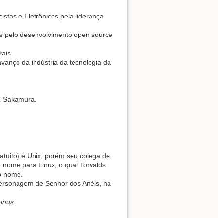
cistas e Eletrônicos pela liderança
icos pelo desenvolvimento open source
ais.
avanço da indústria da tecnologia da
en Sakamura.
atuito) e Unix, porém seu colega de
 nome para Linux, o qual Torvalds
o nome.
personagem de Senhor dos Anéis, na
Linus
.