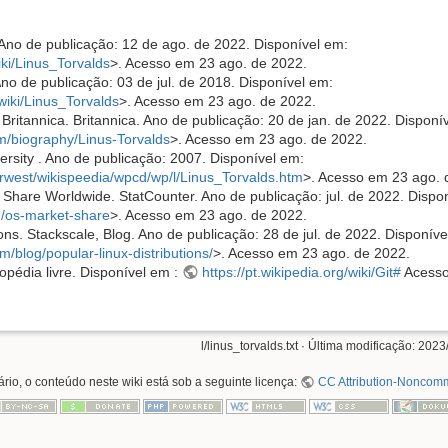
. Ano de publicação: 12 de ago. de 2022. Disponível em:
iki/Linus_Torvalds
>. Acesso em 23 ago. de 2022.
Ano de publicação: 03 de jul. de 2018. Disponível em:
wiki/Linus_Torvalds
>. Acesso em 23 ago. de 2022.
 Britannica. Britannica. Ano de publicação: 20 de jan. de 2022. Disponí
om/biography/Linus-Torvalds
>. Acesso em 23 ago. de 2022.
versity . Ano de publicação: 2007. Disponível em:
~rwest/wikispeedia/wpcd/wp/l/Linus_Torvalds.htm
>. Acesso em 23 ago. 
Share Worldwide. StatCounter. Ano de publicação: jul. de 2022. Dispo
m/os-market-share
>. Acesso em 23 ago. de 2022.
ions. Stackscale, Blog. Ano de publicação: 28 de jul. de 2022. Disponíve
m/blog/popular-linux-distributions/
>. Acesso em 23 ago. de 2022.
lopédia livre. Disponível em :
https://pt.wikipedia.org/wiki/Git#
Acesso
l/linus_torvalds.txt
· Última modificação: 2023
rio, o conteúdo neste wiki está sob a seguinte licença:
CC Attribution-Noncomme