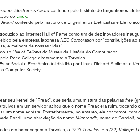
sumer Electronics Award
conferido pelo Instituto de Engenheiros Eletri
ração do
Linux
.
r Award
conferido pelo Instituto de Engenheiros Eletricistas e Eletrôn
troduzido ao Internet Hall of Fame como um de dez inovadores inaugur
ebido pela empresa japonesa
NEC Corporation
por “contribuições ao 
sa, e melhora de nossas vidas”.
ido ao
Hall of Fellows
do Museu da História do Computador.
pela Reed College diretamernte a Torvalds.
tar Social e Econômico foi dividido por Linus, Richard Stallman e K
ish Computer Society.
mear seu kernel de “Freax”, que seria uma mistura das palavras
free
(gr
 arquivos em um servidor achou que o nome Freax era ruim, trocando o
ar um nome egoísta. Posteriormente, no entanto, ele concordou com 
amado Randi, uma abreviação do nome
Mirthrandir
, nome de Gandalf, 
meados em homenagem a Torvalds, o
9793 Torvalds
, e o
(22) Kalliope I 