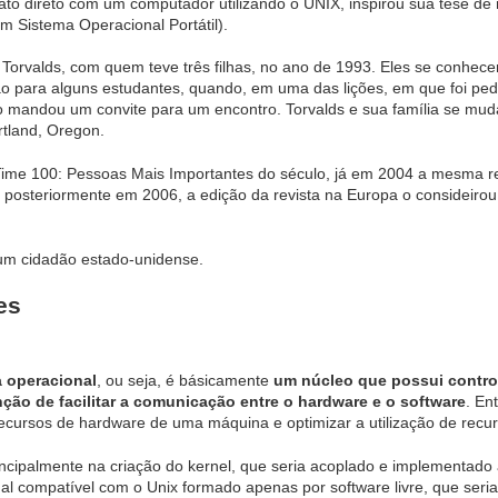
ato direto com um computador utilizando o UNIX, inspirou sua tese de m
m Sistema Operacional Portátil).
Torvalds, com quem teve três filhas, no ano de 1993. Eles se conhece
ção para alguns estudantes, quando, em uma das lições, em que foi p
 o mandou um convite para um encontro. Torvalds e sua família se mu
rtland, Oregon.
 Time 100: Pessoas Mais Importantes do século, já em 2004 a mesma
posteriormente em 2006, a edição da revista na Europa o consideirou
um cidadão estado-unidense.
es
a operacional
, ou seja, é básicamente
um núcleo que possui contro
nção de facilitar a comunicação entre o hardware e o software
. En
recursos de hardware de uma máquina e optimizar a utilização de recur
ncipalmente na criação do kernel, que seria acoplado e implementado 
al compatível com o Unix formado apenas por software livre, que ser