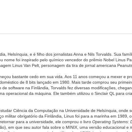
ia, Helsínquia, e é filho dos jornalistas Anna e Nils Torvalds. Sua famí
eu nome foi inspirado pelo químico vencedor do prêmio Nobel Linus Pau
em Linus Van Pelt, personagem da tira de jornal americana Peanuts 
omeçou bastante cedo em sua vida. Aos 11 anos começou a mexer e
doméstico de 8 bits lançado em 1980. Mais tarde comprou seu primei
ade de software na Finlândia, Torvalds fez diversas modificações, chegan
ema operacional da máquina. Ele também utilizou o Sinclair QL para cr
estudar Ciência da Computação na Universidade de Helsínquia, onde
iço militar obrigatório da Finlândia, Linus foi para a marinha em 198
retornar para a universidade, ele comprou o livro
Operating Systems: 
ão), em que seu autor fala sobre o MINIX, uma versão educacional e m