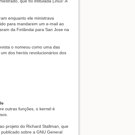
estrado, que foi intitulada
Linux: A
ram enquanto ele ministrava
edido para mandarem um e-mail ao
daram da Finlândai para San Jose na
 revista o nomeou como uma das
 um dos heróis revolucionários dos
le
tre outras funções, o kernel é
sos.
ao projeto do Richard Stallman, que
ia publicado sobre a GNU General