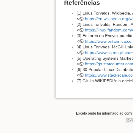
Referências
[1] Linus Torvalds. Wikipedia
<
https://en.wikipedia.org/w
[2] Linus Torlvalds. Fandom. 
<
https://linux.fandom.com/
[3] Editores da Encyclopaedia
<
https://www.britannica.c
[4] Linus Torlvads. McGill Uni
<
https://www.cs.mcgill.ca/
[5] Operating Systems Market 
<
https://gs.statcounter.co
[6] 30 Popular Linux Distribut
<
https://www.stackscale.co
[7] Git. In WIKIPEDIA: a encic
Exceto onde for informado ao contrá